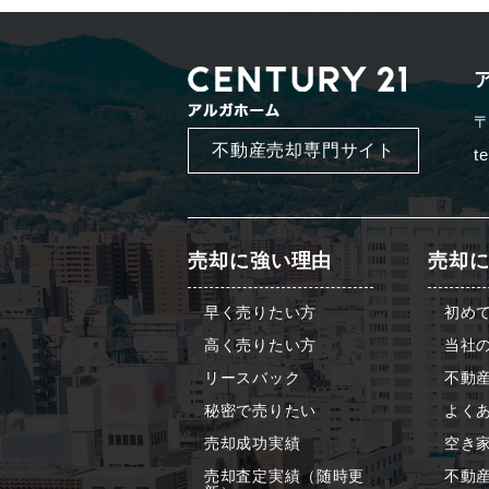
〒
不動産売却専門サイト
t
売却に強い理由
売却
早く売りたい方
初め
高く売りたい方
当社
リースバック
不動
秘密で売りたい
よくあ
売却成功実績
空き
売却査定実績（随時更
不動