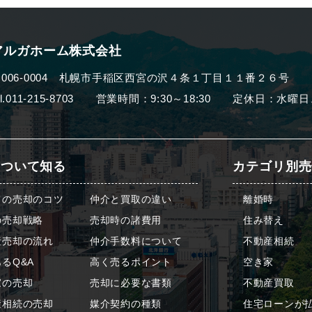
アルガホーム株式会社
006-0004
札幌市手稲区西宮の沢４条１丁目１１番２６号
el.011-215-8703 営業時間：9:30～18:30
定休日：水曜日
について知る
カテゴリ別売
ての売却のコツ
仲介と買取の違い
離婚時
の売却戦略
売却時の諸費用
住み替え
産売却の流れ
仲介手数料について
不動産相続
るQ&A
高く売るポイント
空き家
家の売却
売却に必要な書類
不動産買取
産相続の売却
媒介契約の種類
住宅ローンが