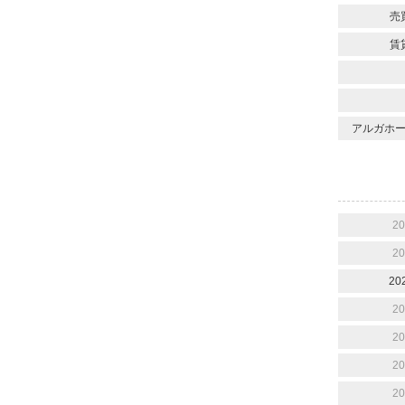
売
賃
アルガホー
2
2
20
2
2
2
2