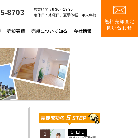
営業時間：9:30～18:30
15-8703
定休日：水曜日、夏季休暇、年末年始
無料売却査定
問い合わせ
却
売却実績
売却について知る
会社情報
STEP1