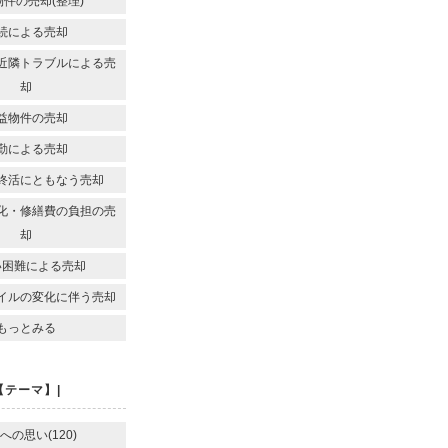
件の売却(整理)
続による売却
近隣トラブルによる売
却
益物件の売却
勤による売却
終活にともなう売却
化・修繕費の負担の売
却
い困難による売却
イルの変化に伴う売却
もっとみる
【テーマ】|
への思い(120)