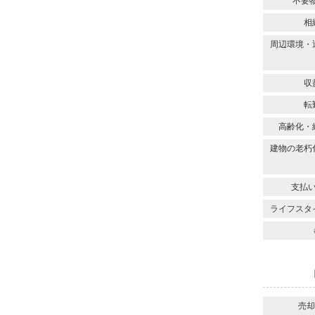
不要物
相
周辺環境・
収
転
高齢化・
建物の老朽
支払
ライフスタ
売却