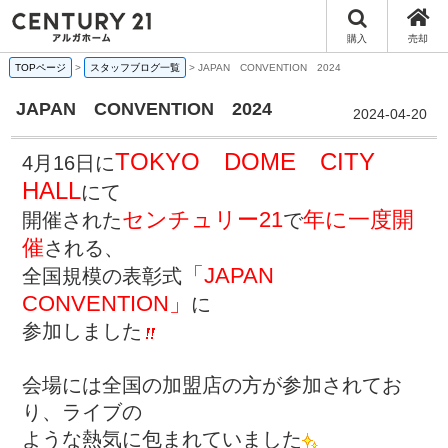
購入
売却
TOPページ
>
スタッフブログ一覧
>
JAPAN CONVENTION 2024
JAPAN CONVENTION 2024
2024-04-20
TOKYO DOME CITY
4月16日に
HALL
にて
センチュリー21
年に一度開
開催された
で
催
される、
「JAPAN
全国規模の表彰式
CONVENTION」
に
参加しました
会場には全国の加盟店の方が参加されてお
り、ライブの
ような熱気に包まれていました