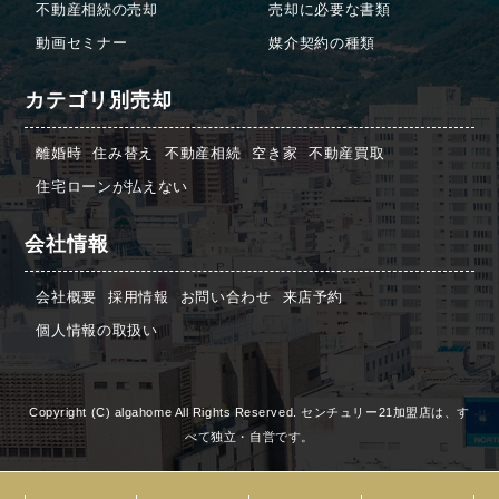
不動産相続の売却
売却に必要な書類
動画セミナー
媒介契約の種類
カテゴリ別売却
離婚時
住み替え
不動産相続
空き家
不動産買取
住宅ローンが払えない
会社情報
会社概要
採用情報
お問い合わせ
来店予約
個人情報の取扱い
Copyright (C) algahome All Rights Reserved. センチュリー21加盟店は、す
べて独立・自営です。