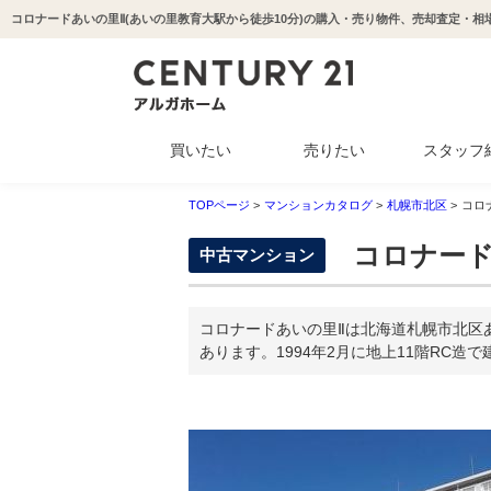
買いたい
売りたい
スタッフ
中古マンション
新築一戸建て
中古一戸建て
収益物件
土地
TOPページ
>
マンションカタログ
>
札幌市北区
>
コロ
コロナード
中古マンション
コロナードあいの里Ⅱは北海道札幌市北区
あります。1994年2月に地上11階RC造