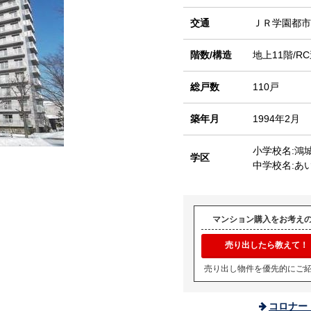
交通
ＪＲ学園都
階数/構造
地上11階/R
総戸数
110戸
築年月
1994年2月
小学校名:鴻
学区
中学校名:あ
マンション購入をお考え
売り出したら教えて！
売り出し物件を優先的にご
コロナー