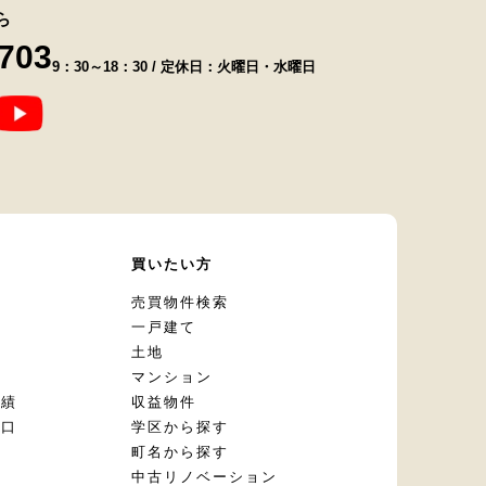
ら
8703
9：30～18：30 / 定休日：火曜日・水曜日
て
買いたい方
却
売買物件検索
一戸建て
土地
マンション
実績
収益物件
窓口
学区から探す
頼
町名から探す
定
中古リノベーション