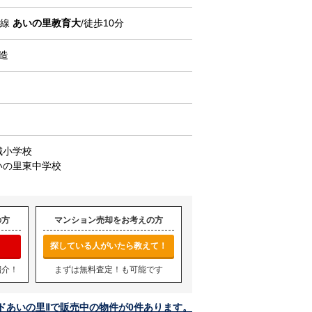
市線
あいの里教育大
/徒歩10分
C造
城小学校
いの里東中学校
の方
マンション売却をお考えの方
探している人がいたら教えて！
紹介！
まずは無料査定！も可能です
ドあいの里Ⅱで販売中の物件が0件あります。