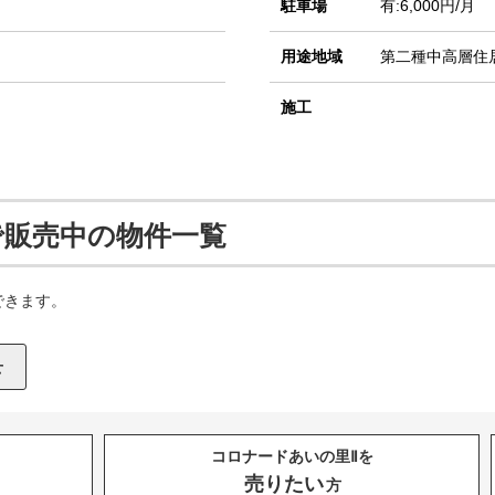
駐車場
有:6,000円/月
用途地域
第二種中高層住
施工
で販売中の物件一覧
できます。
コロナードあいの里Ⅱを
売りたい
方