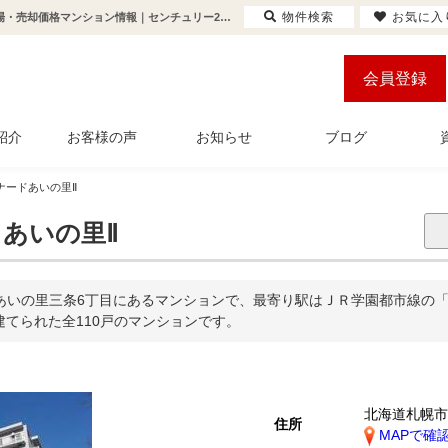
物件検索
お気に入
コロナードあいの里Ⅱ(あいの里教育大駅から徒歩10分)の購入・売り物件、売却査定・相場・売却価格マンション情報｜センチュリー21アルガホーム
会員登録
紹介
お客様の声
お知らせ
ブログ
ナードあいの里Ⅱ
あいの里Ⅱ
あいの里三条6丁目にあるマンションで、最寄り駅はＪＲ学園都市線の「
で建てられた全110戸のマンションです。
北海道札幌
住所
MAPで確