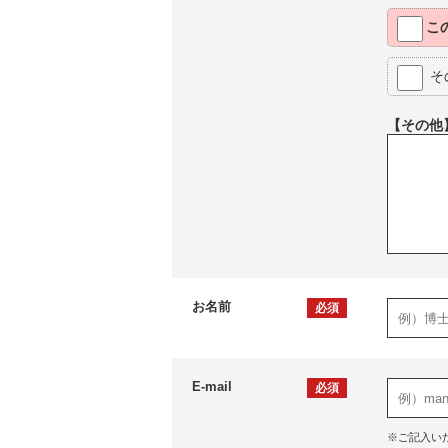
こ
そ
【その他
お名前
必須
E-mail
必須
※ご記入い