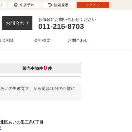
り
来店予約
検索履歴
ログイン
お気軽にお問い合わせください
お問合わせ
011-215-8703
資金相談
会社概要
お問合わせ
0
販売中物件
件
あいの里教育大」から徒歩10分の距離に
市北区あいの里三条6丁目
認