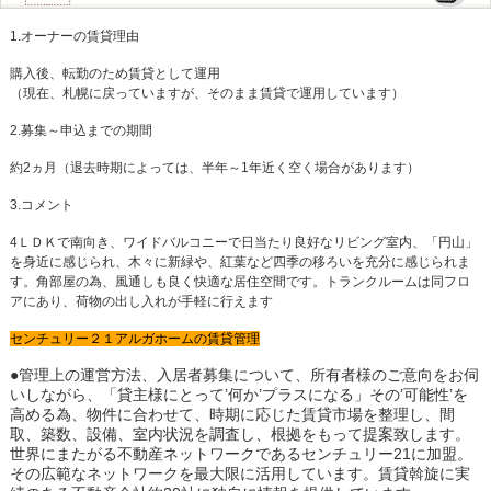
1.オーナーの賃貸理由
購入後、転勤のため賃貸として運用
（現在、札幌に戻っていますが、そのまま賃貸で運用しています）
2.募集～申込までの期間
約2ヵ月（退去時期によっては、半年～1年近く空く場合があります）
3.コメント
4ＬＤＫで南向き、ワイドバルコニーで日当たり良好なリビング室内、「円山」
を身近に感じられ、木々に新緑や、紅葉など四季の移ろいを充分に感じられま
す。角部屋の為、風通しも良く快適な居住空間です。トランクルームは同フロ
アにあり、荷物の出し入れが手軽に行えます
センチュリー２１アルガホームの賃貸管理
●管理上の運営方法、入居者募集について、所有者様のご意向をお伺
いしながら、「貸主様にとって’何か’プラスになる」その’可能性’を
高める為、物件に合わせて、時期に応じた賃貸市場を整理し、間
取、築数、設備、室内状況を調査し、根拠をもって提案致します。
世界にまたがる不動産ネットワークであるセンチュリー21に加盟。
その広範なネットワークを最大限に活用しています。賃貸斡旋に実