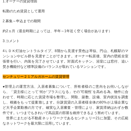
1.オーナーの賃貸理由
転勤のため賃貸として運用
2.募集～申込までの期間
約2ヵ月（退去時期によっては、半年～1年近く空く場合があります）
3.コメント
4ＬＤＫ灯油セントラルタイプ、8階から見渡す景色は琴似、円山、札幌駅のマ
ンションやビル群を見渡すことができます。オーナー転居後、室内の壁紙全室
張替を行い、内装を完了させています。対面式キッチン、浴室には窓付、追い
焚き機能付など標準設備のバランスが取れているマンションです。
センチュリー２１アルガホームの賃貸管理
●管理上の運営方法、入居者募集について、所有者様のご意向をお伺いしなが
ら、「貸主様にとって’何か’プラスになる」その’可能性’を高める為、物件に合
わせて、時期に応じた賃貸市場を整理し、間取、築数、設備、室内状況を調査
し、根拠をもって提案致します。分譲賃貸の入居者様全体の80%が上場企業な
ど大手企業勤務の方です。確実な入居審査・管理により、家賃滞納はわずか数
件です。いつまでもきれいで高品質の部屋を維持できるよう努めています。
世界にまたがる不動産ネットワークであるセンチュリー21に加盟。その広範
なネットワークを最大限に活用しています。