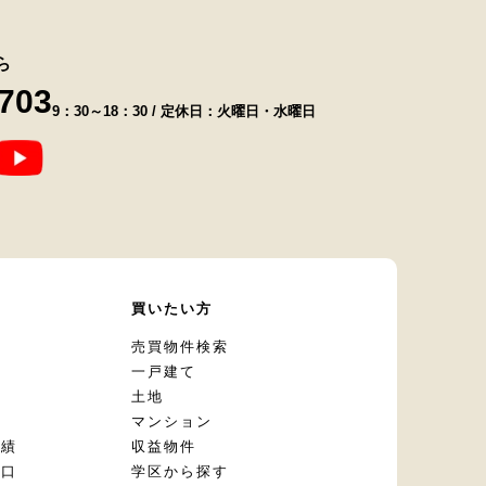
ら
8703
9：30～18：30 / 定休日：火曜日・水曜日
て
買いたい方
却
売買物件検索
一戸建て
土地
マンション
実績
収益物件
窓口
学区から探す