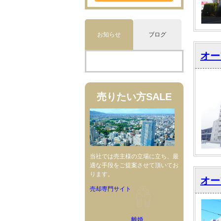
お知らせ
ブログ
オー
売りたい方
SALE
当社では売主様の立場に立ち、最
適な手段をご提案させて頂いてお
ります。
オー
売却専門サイト
離婚