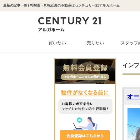
最新の記事一覧 | 札幌市・札幌近郊の不動産はセンチュリー21アルガホーム
買いたい
売りたい
スタッフ
中古マンション
新築一戸建て
中古一戸建て
収益物件
土地
インフ
オー