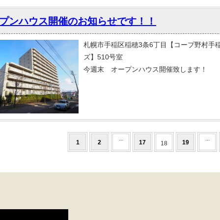
プンハウス開催のお知らせです！！
札幌市手稲区稲穂3条6丁目【コープ野村手
ズ】510号室
今週末 オープンハウス開催致します！
...
...
1
2
17
19
18