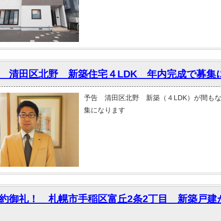
 清田区北野 新築住宅４LDK 年内完成で募集
予告 清田区北野 新築（４LDK）が間も
集になります
約御礼！ 札幌市手稲区富丘2条2丁目 新築戸建