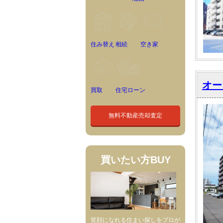
住み替え
相続
空き家
オー
買取
住宅ローン
無料不動産売却査定
買いたい方
BUY
笑顔になれる住まい探しをプロが