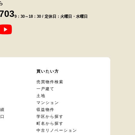
ら
8703
9：30～18：30 / 定休日：火曜日・水曜日
て
買いたい方
却
売買物件検索
一戸建て
土地
マンション
実績
収益物件
窓口
学区から探す
頼
町名から探す
定
中古リノベーション