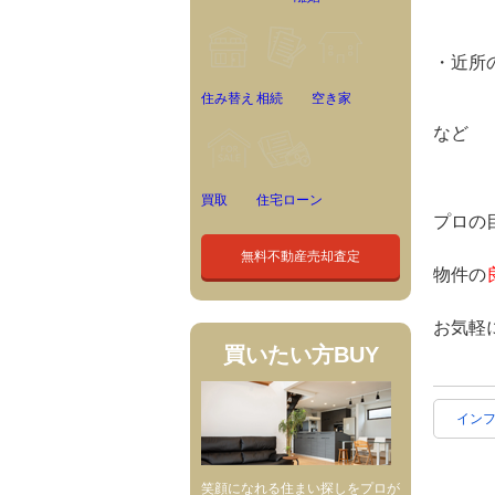
・近所
住み替え
相続
空き家
など
買取
住宅ローン
プロの
無料不動産売却査定
物件の
お気軽
買いたい方
BUY
イン
笑顔になれる住まい探しをプロが