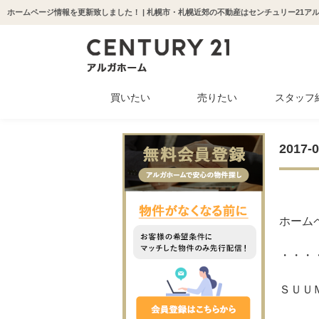
ホームページ情報を更新致しました！ | 札幌市・札幌近郊の不動産はセンチュリー21ア
買いたい
売りたい
スタッフ
中古マンション
新築一戸建て
中古一戸建て
収益物件
土地
201
ホーム
・・・
ＳＵＵ