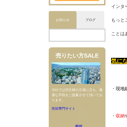
インタ
もっと
お知らせ
ブログ
ことは
売りたい方
SALE
気に
・
現地
当社では売主様の立場に立ち、最
適な手段をご提案させて頂いてお
ります。
売却専門サイト
・
収納
離婚