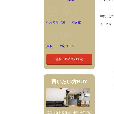
学校区は
住み替え
相続
空き家
３ＬＤＫ
買取
住宅ローン
無料不動産売却査定
買いたい方
BUY
笑顔になれる住まい探しをプロが