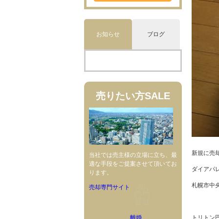
お知らせ
ブログ
売りたい方
SALE
新規に売
当社では売主様の立場に立ち、最
適な手段をご提案させて頂いてお
ダイアパ
ります。
札幌市中
売却専門サイト
トリトン
離婚