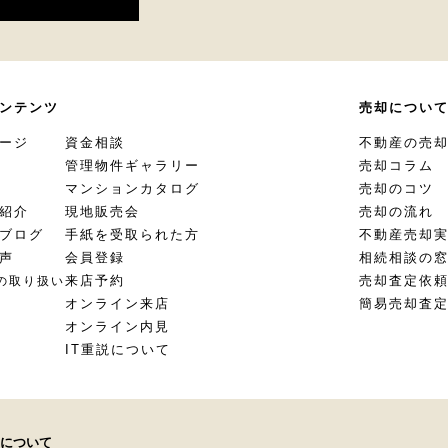
ンテンツ
売却につい
ージ
資金相談
不動産の売
管理物件ギャラリー
売却コラム
マンションカタログ
売却のコツ
紹介
現地販売会
売却の流れ
ブログ
手紙を受取られた方
不動産売却
声
会員登録
相続相談の
来店予約
売却査定依
の取り扱い
オンライン来店
簡易売却査
オンライン内見
IT重説について
について