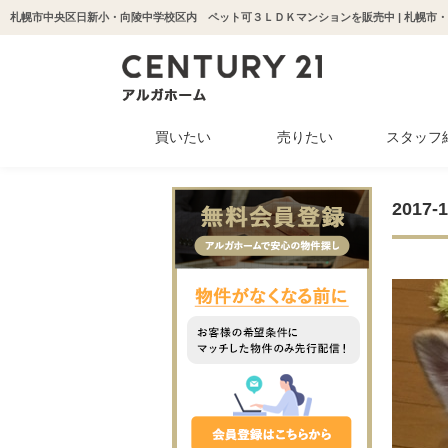
買いたい
売りたい
スタッフ
中古マンション
新築一戸建て
中古一戸建て
収益物件
土地
201