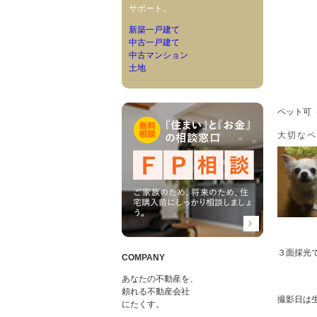
サポート。
新築一戸建て
中古一戸建て
中古マンション
土地
ペット可
大切なペ
３面採光
COMPANY
あなたの不動産を、
頼れる不動産会社
撮影日は
にたくす。