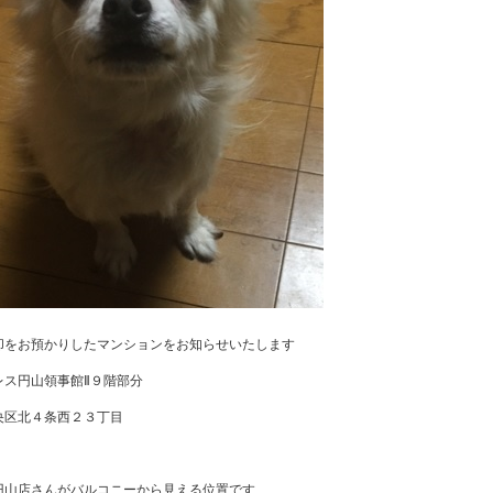
却をお預かりしたマンションをお知らせいたします
レス円山領事館Ⅱ９階部分
央区北４条西２３丁目
円山店さんがバルコニーから見える位置です