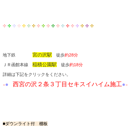
✣
✣
✣
✣
✣
✣
✣
✣
✣
✣
✣
✣
✣
✣
✣
✣
✣
✣
✣
宮の沢駅
地下鉄
徒歩
約28分
稲積公園駅
ＪＲ函館本線
徒歩
約18分
詳細は下記をクリックをください。
西宮の沢２条３丁目セキスイハイム施工
●
●
●
●
■
ダウンライト付 棚板