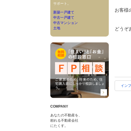
サポート。
お客様
新築一戸建て
中古一戸建て
中古マンション
土地
どうぞ
イン
COMPANY
あなたの不動産を、
頼れる不動産会社
にたくす。