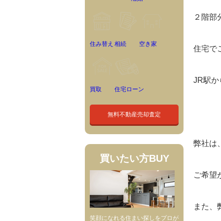
２階部
住み替え
相続
空き家
住宅で
JR駅
買取
住宅ローン
無料不動産売却査定
弊社は
買いたい方
BUY
ご希望
また、
笑顔になれる住まい探しをプロが