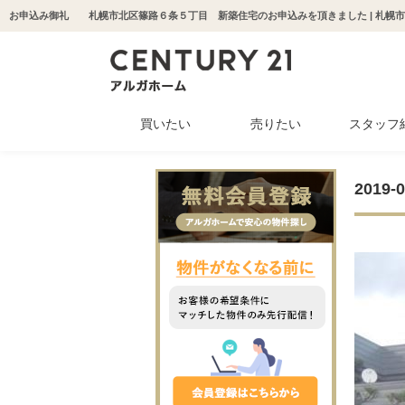
買いたい
売りたい
スタッフ
中古マンション
新築一戸建て
中古一戸建て
収益物件
土地
201