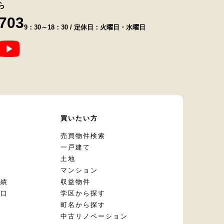
ら
8703
9：30～18：30 / 定休日：火曜日・水曜日
て
買いたい方
却
売買物件検索
一戸建て
土地
マンション
実績
収益物件
窓口
学区から探す
頼
町名から探す
定
中古リノベーション