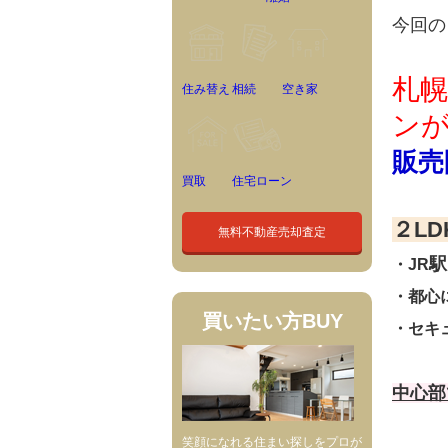
今回の
札
住み替え
相続
空き家
ン
販売
買取
住宅ローン
２LD
無料不動産売却査定
駅
・JR
・都心
買いたい方
BUY
・セキ
中心部
笑顔になれる住まい探しをプロが