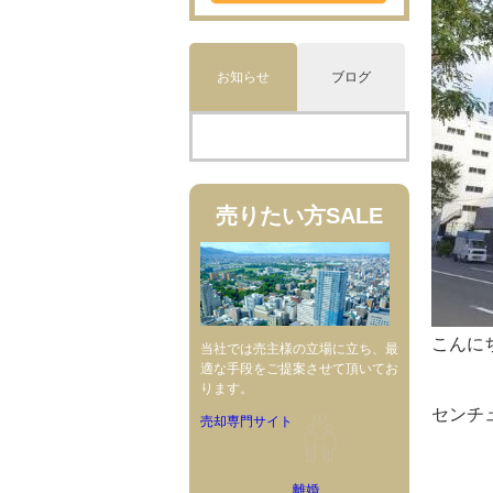
お知らせ
ブログ
売りたい方
SALE
こんにち
当社では売主様の立場に立ち、最
適な手段をご提案させて頂いてお
ります。
センチ
売却専門サイト
離婚