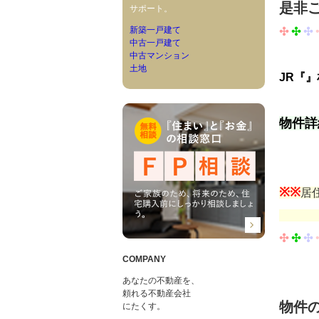
是非
サポート。
新築一戸建て
✣
✣
✣
中古一戸建て
中古マンション
土地
JR『
物件
※※
居
内覧
✣
✣
✣
COMPANY
あなたの不動産を、
頼れる不動産会社
物件
にたくす。