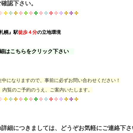
ご確認下さい。
✣
✣
✣
✣
✣
✣
✣
✣
✣
✣
✣
✣
✣
✣
✣
✣
』札幌』駅
徒歩４分
の立地環境
詳細はこちらをクリック下さい
住中になりますので、事前に必ずお問い合わせください！
のご予約のうえ、ご案内いたします。
✣
✣
✣
✣
✣
✣
✣
✣
✣
✣
✣
✣
✣
✣
✣
✣
の詳細につきましては、どうぞお気軽にご連絡下さ