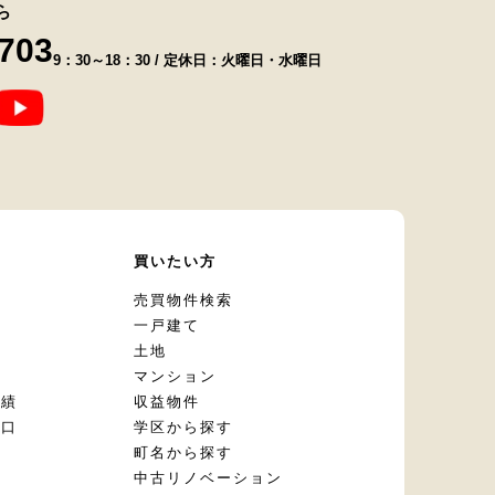
ら
8703
9：30～18：30 / 定休日：火曜日・水曜日
て
買いたい方
却
売買物件検索
一戸建て
土地
マンション
実績
収益物件
窓口
学区から探す
頼
町名から探す
定
中古リノベーション