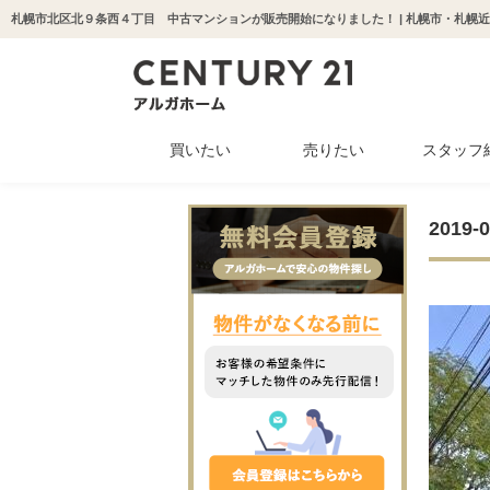
札幌市北区北９条西４丁目 中古マンションが販売開始になりました！ | 札幌市・札幌
買いたい
売りたい
スタッフ
中古マンション
新築一戸建て
中古一戸建て
収益物件
土地
201