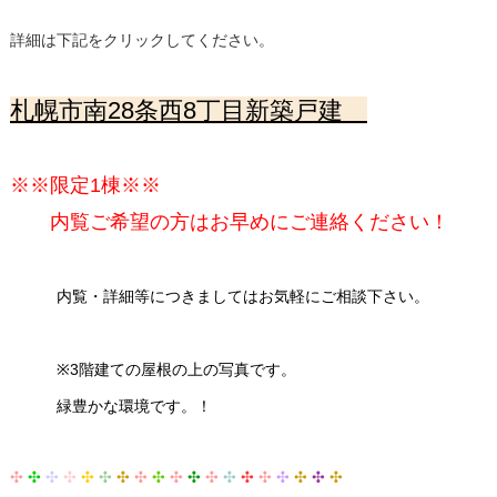
詳細は下記をクリックしてください。
札幌市南28条西8丁目新築戸建
※※限定1棟※※
内覧ご希望の方はお早めにご連絡ください！
内覧・詳細等につきましてはお気軽にご相談下さい。
※3階建ての屋根の上の写真です。
緑豊かな環境です。！
✣
✣
✣
✣
✣
✣
✣
✣
✣
✣
✣
✣
✣
✣
✣
✣
✣
✣
✣