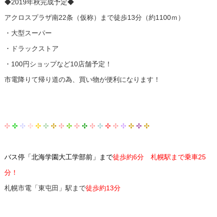
◆2019年秋完成予定◆
アクロスプラザ南22条（仮称）まで徒歩13分（約1100ｍ）
・大型スーパー
・ドラックストア
・100円ショップなど10店舗予定！
市電降りて帰り道の為、買い物が便利になります！
✣
✣
✣
✣
✣
✣
✣
✣
✣
✣
✣
✣
✣
✣
✣
✣
✣
✣
✣
バス停「北海学園大工学部前」まで
徒歩約6分 札幌駅まで乗車25
分！
札幌市電「東屯田」駅まで
徒歩約13分