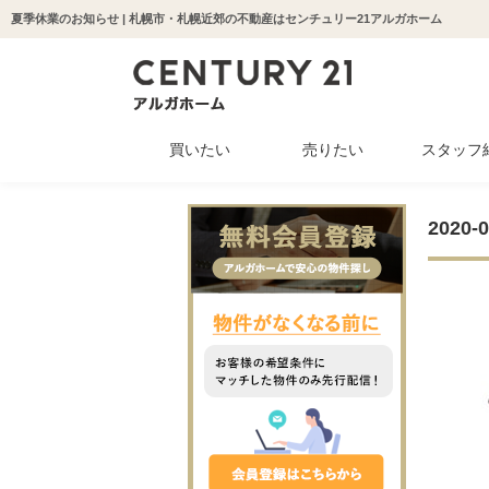
夏季休業のお知らせ | 札幌市・札幌近郊の不動産はセンチュリー21アルガホーム
買いたい
売りたい
スタッフ
中古マンション
新築一戸建て
中古一戸建て
収益物件
土地
2020