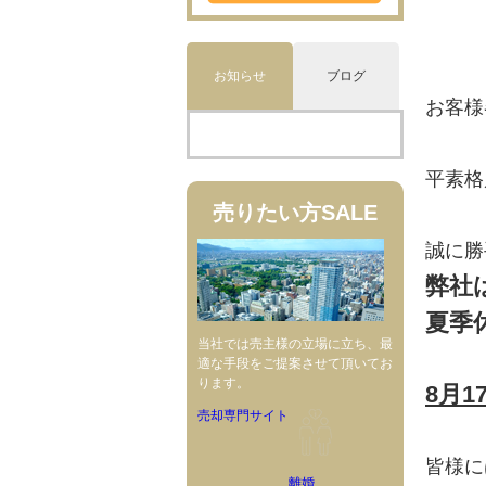
お知らせ
ブログ
お客様
平素格
売りたい方
SALE
誠に勝
弊社
夏季
当社では売主様の立場に立ち、最
適な手段をご提案させて頂いてお
ります。
8月1
売却専門サイト
皆様に
離婚