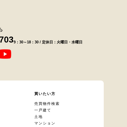
ら
8703
9：30～18：30 / 定休日：火曜日・水曜日
て
買いたい方
却
売買物件検索
一戸建て
土地
マンション