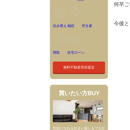
何卒ご
今後と
住み替え
相続
空き家
買取
住宅ローン
無料不動産売却査定
買いたい方
BUY
笑顔になれる住まい探しをプロが