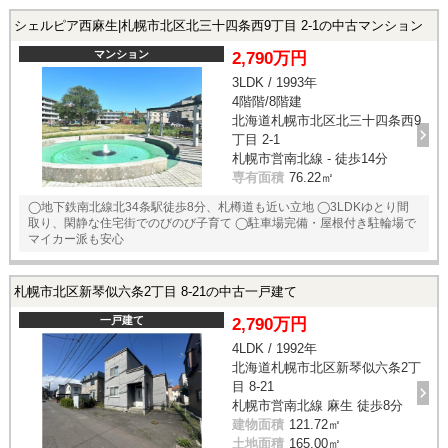
シェルピア西麻生|札幌市北区北三十四条西9丁目 2-1の中古マンション
マンション
2,790万円
3LDK / 1993年
4階階/8階建
北海道札幌市北区北三十四条西9
丁目 2-1
札幌市営南北線 - 徒歩14分
専有面積
76.22㎡
◯地下鉄南北線北34条駅徒歩8分、札樽道も近い立地 ◯3LDKゆとり間
取り、閑静な住宅街でのびのび子育て ◯駐車場完備・屋根付き駐輪場で
マイカー派も安心
札幌市北区新琴似六条2丁目 8-21の中古一戸建て
一戸建て
2,790万円
4LDK / 1992年
北海道札幌市北区新琴似六条2丁
目 8-21
札幌市営南北線 麻生 徒歩8分
建物面積
121.72㎡
土地面積
165.00㎡