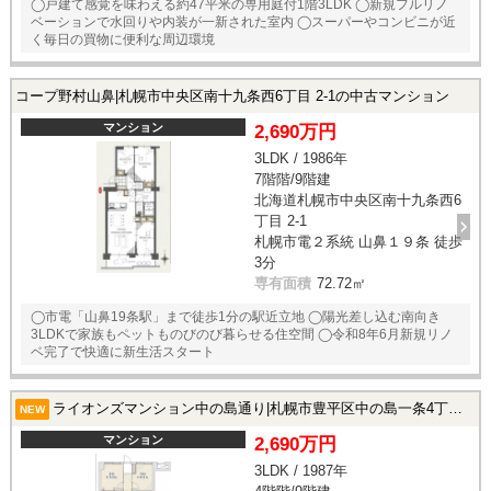
◯戸建て感覚を味わえる約47平米の専用庭付1階3LDK ◯新規フルリノ
ベーションで水回りや内装が一新された室内 ◯スーパーやコンビニが近
く毎日の買物に便利な周辺環境
コープ野村山鼻|札幌市中央区南十九条西6丁目 2-1の中古マンション
マンション
2,690万円
3LDK / 1986年
7階階/9階建
北海道札幌市中央区南十九条西6
丁目 2-1
札幌市電２系統 山鼻１９条 徒歩
3分
専有面積
72.72㎡
◯市電「山鼻19条駅」まで徒歩1分の駅近立地 ◯陽光差し込む南向き
3LDKで家族もペットものびのび暮らせる住空間 ◯令和8年6月新規リノ
ベ完了で快適に新生活スタート
ライオンズマンション中の島通り|札幌市豊平区中の島一条4丁目 8-7の中古マンション
NEW
マンション
2,690万円
3LDK / 1987年