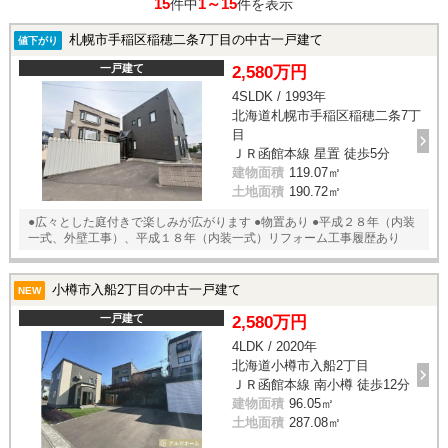
15
1～15
件中
件を表示
札幌市手稲区稲穂二条7丁目の中古一戸建て
値下がり
一戸建て
2,580万円
4SLDK / 1993年
北海道札幌市手稲区稲穂二条7丁
目
ＪＲ函館本線 星置 徒歩5分
建物面積
119.07㎡
土地面積
190.72㎡
●広々とした庭付きで楽しみが広がります ●物置あり ●平成２８年（内装
一式、外壁工事）、平成１８年（内装一式）リフォーム工事履歴あり
小樽市入船2丁目の中古一戸建て
NEW
一戸建て
2,580万円
4LDK / 2020年
北海道小樽市入船2丁目
ＪＲ函館本線 南小樽 徒歩12分
建物面積
96.05㎡
土地面積
287.08㎡