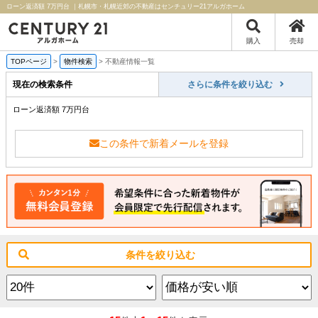
ローン返済額 7万円台 ｜札幌市・札幌近郊の不動産はセンチュリー21アルガホーム
購入
売却
TOPページ
>
物件検索
>
不動産情報一覧
現在の検索条件
さらに条件を絞り込む
ローン返済額 7万円台
この条件で新着メールを登録
条件を絞り込む