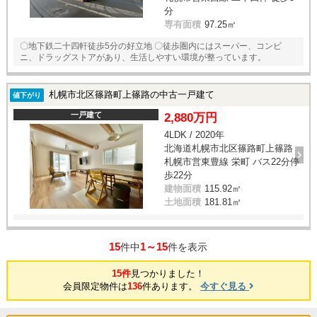
分
専有面積
97.25㎡
〇地下鉄二十四軒徒歩5分の好立地 〇徒歩圏内にはスーパー、コンビ
ニ、ドラッグストアがあり、生活しやすい環境が整っています。
札幌市北区篠路町上篠路の中古一戸建て
値下がり
一戸建て
2,880万円
4LDK / 2020年
北海道札幌市北区篠路町上篠路
札幌市営東豊線 栄町 バス22分停
歩22分
建物面積
115.92㎡
土地面積
181.81㎡
15
1～15
件中
件を表示
15件
見つかりました！
会員限定物件は
136
件あります。
今すぐ見る