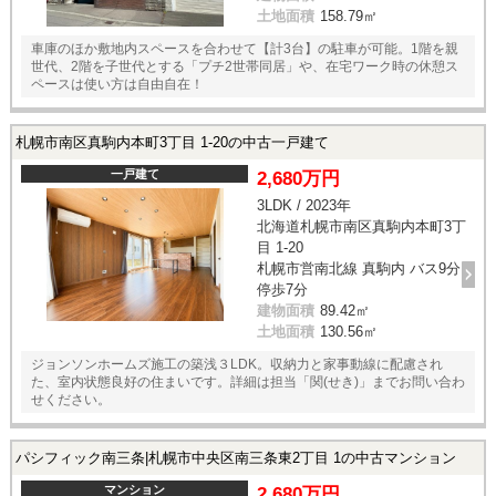
土地面積
158.79㎡
車庫のほか敷地内スペースを合わせて【計3台】の駐車が可能。1階を親
世代、2階を子世代とする「プチ2世帯同居」や、在宅ワーク時の休憩ス
ペースは使い方は自由自在！
札幌市南区真駒内本町3丁目 1-20の中古一戸建て
一戸建て
2,680万円
3LDK / 2023年
北海道札幌市南区真駒内本町3丁
目 1-20
札幌市営南北線 真駒内 バス9分
停歩7分
建物面積
89.42㎡
土地面積
130.56㎡
ジョンソンホームズ施工の築浅３LDK。収納力と家事動線に配慮され
た、室内状態良好の住まいです。詳細は担当「関(せき)」までお問い合わ
せください。
パシフィック南三条|札幌市中央区南三条東2丁目 1の中古マンション
マンション
2,680万円