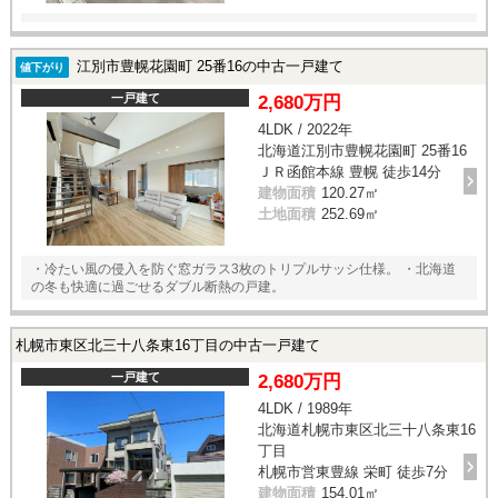
江別市豊幌花園町 25番16の中古一戸建て
値下がり
一戸建て
2,680万円
4LDK / 2022年
北海道江別市豊幌花園町 25番16
ＪＲ函館本線 豊幌 徒歩14分
建物面積
120.27㎡
土地面積
252.69㎡
・冷たい風の侵入を防ぐ窓ガラス3枚のトリプルサッシ仕様。 ・北海道
の冬も快適に過ごせるダブル断熱の戸建。
札幌市東区北三十八条東16丁目の中古一戸建て
一戸建て
2,680万円
4LDK / 1989年
北海道札幌市東区北三十八条東16
丁目
札幌市営東豊線 栄町 徒歩7分
建物面積
154.01㎡