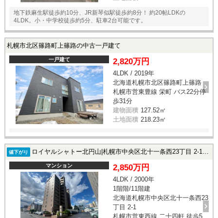
地下鉄麻生駅徒歩約10分、JR新琴似駅徒歩約8分！ 約20帖LDKの
4LDK。小・中学校徒歩約5分、駐車2台可能です。
札幌市北区篠路町上篠路の中古一戸建て
一戸建て
2,820万円
4LDK / 2019年
北海道札幌市北区篠路町上篠路
札幌市営東豊線 栄町 バス22分停
歩31分
建物面積
127.52㎡
土地面積
218.23㎡
ロイヤルシャトー北円山|札幌市中央区北十一条西23丁目 2-1の中古マンション
値下がり
マンション
2,850万円
4LDK / 2000年
1階階/11階建
北海道札幌市中央区北十一条西23
丁目 2-1
札幌市営東西線 二十四軒 徒歩5