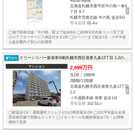
4階階/9階建
北海道札幌市豊平区中の島一条4
丁目 8-7
札幌市営南北線 中の島 徒歩9分
専有面積
65.4㎡
◯地下鉄南北線「中の島」駅まで徒歩8分 ◯R8年6月内装リノベ完了安
心のアフターサービス保証付き3LDK ◯スーパーまで徒歩1分・小中学校
も徒歩圏内で安心の住環境
クリーンリバー新発寒II棟|札幌市西区発寒九条13丁目 1-2の中古マンション
値下がり
マンション
2,699万円
3LDK / 1988年
2階階/11階建
北海道札幌市西区発寒九条13丁目
1-2
ＪＲ函館本線 発寒 徒歩1分
専有面積
102.51㎡
◯駅徒歩1分！通勤通学ストレスゼロの角部屋3LDK ◯102平米超＆全居
室収納完備で荷物もスッキリ ◯イオンモール札幌発寒徒歩7分！お買物
便利で充実