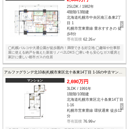
2SLDK / 1982年
4階階/13階建
北海道札幌市中央区南三条東2丁
目 1
札幌市営東豊線 豊水すすきの 徒
歩8分
専有面積
62.26㎡
◯札幌パルコや大通公園が徒歩圏内！満喫できる好立地 ◯趣味や仕事部
屋に使える納戸を備えた新規リノベ2LDKS ◯寒い冬も安心なガス暖房と
家計に優しい都市ガスの住居
アルファグランデ北10条|札幌市東区北十条東14丁目 1-16の中古マンション
マンション
2,690万円
3LDK / 1991年
1階階/10階建
北海道札幌市東区北十条東14丁目
1-16
札幌市営東豊線 環状通東 徒歩12
分
専有面積
76.99㎡