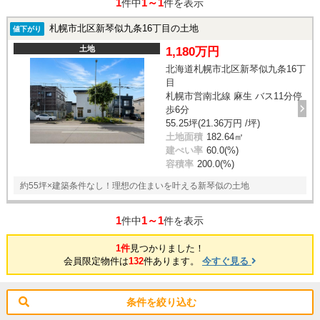
1
1～1
件中
件を表示
札幌市北区新琴似九条16丁目の土地
値下がり
土地
1,180万円
北海道札幌市北区新琴似九条16丁
目
札幌市営南北線 麻生 バス11分停
歩6分
55.25坪(21.36万円 /坪)
土地面積
182.64㎡
建ぺい率
60.0(%)
容積率
200.0(%)
約55坪×建築条件なし！理想の住まいを叶える新琴似の土地
1
1～1
件中
件を表示
1件
見つかりました！
会員限定物件は
132
件あります。
今すぐ見る
条件を絞り込む