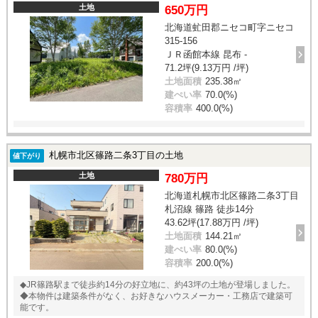
土地
650万円
北海道虻田郡ニセコ町字ニセコ
315-156
ＪＲ函館本線 昆布 -
71.2坪(9.13万円 /坪)
土地面積
235.38㎡
建ぺい率
70.0(%)
容積率
400.0(%)
札幌市北区篠路二条3丁目の土地
値下がり
土地
780万円
北海道札幌市北区篠路二条3丁目
札沼線 篠路 徒歩14分
43.62坪(17.88万円 /坪)
土地面積
144.21㎡
建ぺい率
80.0(%)
容積率
200.0(%)
◆JR篠路駅まで徒歩約14分の好立地に、約43坪の土地が登場しました。
◆本物件は建築条件がなく、お好きなハウスメーカー・工務店で建築可
能です。