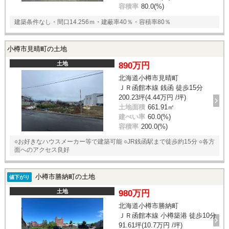
容積率
80.0(%)
建築条件なし・間口14.256ｍ・建蔽率40％・容積率80％
小樽市見晴町の土地
土地
890万円
北海道小樽市見晴町
ＪＲ函館本線 銭函 徒歩15分
200.23坪(4.44万円 /坪)
土地面積
661.91㎡
建ぺい率
60.0(%)
容積率
200.0(%)
○お好きなハウスメーカー等で建築可能 ○JR銭函駅まで徒歩約15分 ○各方
面へのアクセス良好
小樽市勝納町の土地
値下がり
土地
980万円
北海道小樽市勝納町
ＪＲ函館本線 小樽築港 徒歩10分
91.61坪(10.7万円 /坪)