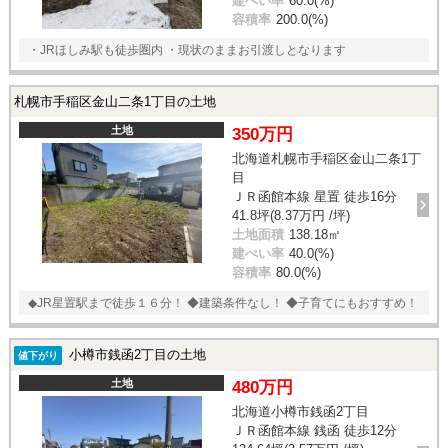
建ぺい率
60.0(%)
容積率
200.0(%)
・JRほしみ駅も徒歩圏内 ・現状のままお引渡しとなります
札幌市手稲区金山二条1丁目の土地
土地
350万円
北海道札幌市手稲区金山二条1丁
目
ＪＲ函館本線 星置 徒歩16分
41.8坪(8.37万円 /坪)
土地面積
138.18㎡
建ぺい率
40.0(%)
容積率
80.0(%)
◆JR星置駅まで徒歩１６分！ ◆建築条件なし！ ◆子育てにもおすすめ！
小樽市銭函2丁目の土地
値下がり
土地
480万円
北海道小樽市銭函2丁目
ＪＲ函館本線 銭函 徒歩12分