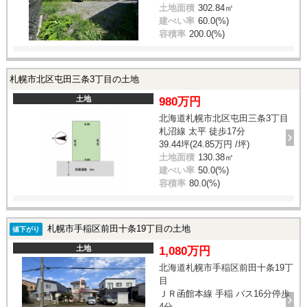
土地面積
302.84㎡
建ぺい率
60.0(%)
容積率
200.0(%)
札幌市北区屯田三条3丁目の土地
土地
980万円
北海道札幌市北区屯田三条3丁目
札沼線 太平 徒歩17分
39.44坪(24.85万円 /坪)
土地面積
130.38㎡
建ぺい率
50.0(%)
容積率
80.0(%)
札幌市手稲区前田十条19丁目の土地
値下がり
土地
1,080万円
北海道札幌市手稲区前田十条19丁
目
ＪＲ函館本線 手稲 バス16分停歩
4分