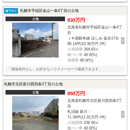
札幌市手稲区金山一条4丁目の土地
値下がり
土地
830万円
北海道札幌市手稲区金山一条4丁
目
ＪＲ函館本線 ほしみ 徒歩17分
80.14坪(10.36万円 /坪)
土地面積
264.93㎡
建ぺい率
40.0(%)
容積率
80.0(%)
「建築条件なし」お好きなハウスメーカーで建築できます。
札幌市北区新川西四条3丁目の土地
土地
850万円
北海道札幌市北区新川西四条3丁
目
札沼線 新川 -
71.39坪(11.91万円 /坪)
土地面積
236.00㎡
建ぺい率
40.0(%)