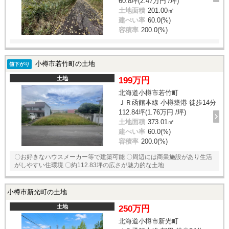
60.8坪(2.47万円 /坪)
土地面積
201.00㎡
建ぺい率
60.0(%)
容積率
200.0(%)
小樽市若竹町の土地
値下がり
土地
199万円
北海道小樽市若竹町
ＪＲ函館本線 小樽築港 徒歩14分
112.84坪(1.76万円 /坪)
土地面積
373.01㎡
建ぺい率
60.0(%)
容積率
200.0(%)
〇お好きなハウスメーカー等で建築可能 〇周辺には商業施設があり生活
がしやすい住環境 〇約112.83坪の広さが魅力的な土地
小樽市新光町の土地
土地
250万円
北海道小樽市新光町