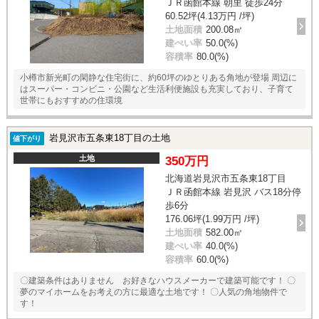
ＪＲ函館本線 朝里 徒歩24分
60.52坪(4.13万円 /坪)
土地面積
200.08㎡
建ぺい率
50.0(%)
容積率
80.0(%)
小樽市新光町の閑静な住宅街に、約60坪のゆとりある角地が登場 周辺に
はスーパー・コンビニ・公園など生活利便施設も充実しており、子育て
世帯にもおすすめの住環境
岩見沢市五条東18丁目の土地
値下がり
土地
350万円
北海道岩見沢市五条東18丁目
ＪＲ函館本線 岩見沢 バス18分停
歩6分
176.06坪(1.99万円 /坪)
土地面積
582.00㎡
建ぺい率
40.0(%)
容積率
60.0(%)
〇建築条件はありません お好きなハウスメーカーで建築可能です！ 〇
夢のマイホームをお考えの方に最適な土地です！ 〇人気の角地物件で
す！