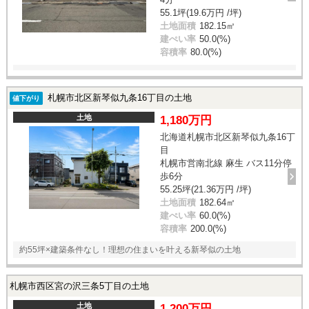
55.1坪(19.6万円 /坪)
土地面積
182.15㎡
建ぺい率
50.0(%)
容積率
80.0(%)
札幌市北区新琴似九条16丁目の土地
値下がり
土地
1,180万円
北海道札幌市北区新琴似九条16丁
目
札幌市営南北線 麻生 バス11分停
歩6分
55.25坪(21.36万円 /坪)
土地面積
182.64㎡
建ぺい率
60.0(%)
容積率
200.0(%)
約55坪×建築条件なし！理想の住まいを叶える新琴似の土地
札幌市西区宮の沢三条5丁目の土地
土地
1,200万円