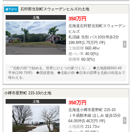
石狩郡当別町スウェーデンヒルズの土地
値下がり
土地
350万円
北海道石狩郡当別町スウェーデン
ヒルズ
札沼線 当別 バス10分停歩2分
199.8坪(1.75万円 /坪)
土地面積
660.48㎡
建ぺい率
40.0(%)
容積率
60.0(%)
「“北欧の街”で始める、世界にひとつの家づくり。」 ◆土地面積660.48
平米(199.79坪) ◆現状更地 ◆北欧の街 ◆日本の四季を北欧の街並みで
味わえる。
小樽市星野町 215-10の土地
土地
350万円
北海道小樽市星野町 215-10
ＪＲ函館本線 ほしみ 徒歩15分
64.05坪(5.46万円 /坪)
土地面積
211.73㎡