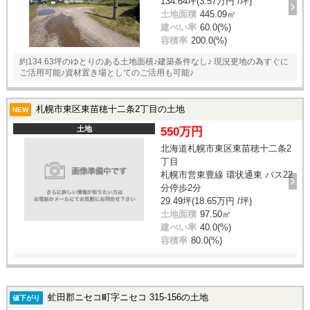
134.64坪(3.57万円 /坪)
土地面積
445.09㎡
建ぺい率
60.0(%)
容積率
200.0(%)
約134.63坪のゆとりのある土地面積♪建築条件なし♪ 現況更地の為すぐに
ご活用可能♪資材置き場としてのご活用も可能♪
札幌市東区東苗穂十二条2丁目の土地
NEW
土地
550万円
北海道札幌市東区東苗穂十二条2
丁目
札幌市営東豊線 環状通東 バス22
分停歩2分
29.49坪(18.65万円 /坪)
土地面積
97.50㎡
建ぺい率
40.0(%)
容積率
80.0(%)
虻田郡ニセコ町字ニセコ 315-156の土地
値下がり