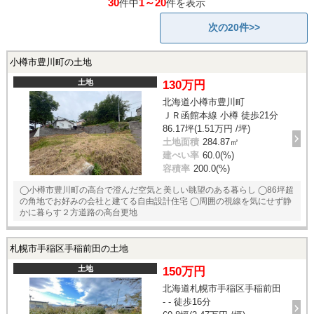
30
1～20
件中
件を表示
次の20件>>
小樽市豊川町の土地
土地
130万円
北海道小樽市豊川町
ＪＲ函館本線 小樽 徒歩21分
86.17坪(1.51万円 /坪)
土地面積
284.87㎡
建ぺい率
60.0(%)
容積率
200.0(%)
◯小樽市豊川町の高台で澄んだ空気と美しい眺望のある暮らし ◯86坪超
の角地でお好みの会社と建てる自由設計住宅 ◯周囲の視線を気にせず静
かに暮らす２方道路の高台更地
札幌市手稲区手稲前田の土地
土地
150万円
北海道札幌市手稲区手稲前田
- - 徒歩16分