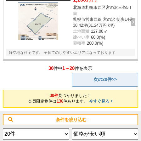
北海道札幌市西区宮の沢三条5丁
目
札幌市営東西線 宮の沢 徒歩14分
38.42坪(31.24万円 /坪)
土地面積
127.00㎡
建ぺい率
60.0(%)
容積率
200.0(%)
好立地な住宅です。 子育てのしやすいエリアになっております
30
1～20
件中
件を表示
次の20件>>
30件
見つかりました！
会員限定物件は
136
件あります。
今すぐ見る
条件を絞り込む