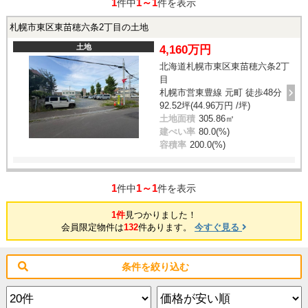
1
1～1
件中
件を表示
札幌市東区東苗穂六条2丁目の土地
土地
4,160万円
北海道札幌市東区東苗穂六条2丁
目
札幌市営東豊線 元町 徒歩48分
92.52坪(44.96万円 /坪)
土地面積
305.86㎡
建ぺい率
80.0(%)
容積率
200.0(%)
1
1～1
件中
件を表示
1件
見つかりました！
会員限定物件は
132
件あります。
今すぐ見る
条件を絞り込む