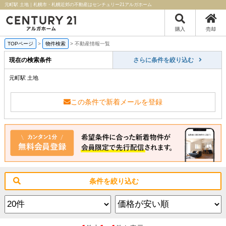
元町駅 土地｜札幌市・札幌近郊の不動産はセンチュリー21アルガホーム
購入
売却
TOPページ
>
物件検索
>
不動産情報一覧
現在の検索条件
さらに条件を絞り込む
元町駅 土地
この条件で新着メールを登録
条件を絞り込む