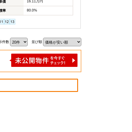
16.11万円
単価
80.0%
積率
示件数
並び順