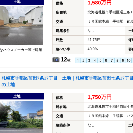
土地
1,580万円
価格
北海道札幌市手稲区曙三条1
所在地
ＪＲ函館本線 手稲駅 徒歩
交通
なし
建築条件
土
41.75坪
坪数
坪
40.0%
建ぺい率
容
なハウスメーカー等で建築
12
枚
札幌市手稲区前田7条17丁目 土地｜札幌市手稲区前田七条17丁
の土地
土地
1,750万円
価格
北海道札幌市手稲区前田七条
所在地
ＪＲ函館本線 手稲駅 バス
交通
なし
建築条件
土