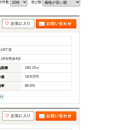
示件数
並び順
19丁目
16分停歩4分
182.15㎡
地面積
19.6万円
単価
80.0%
積率