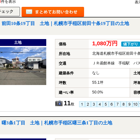
3
件を表示
表
前田10条19丁目 土地｜札幌市手稲区前田十条19丁目の土地
土地
1,080万円
価格
値下がり
北海道札幌市手稲区前田十条
所在地
ＪＲ函館本線 手稲駅 バス
交通
なし
建築条件
土
55.1坪
坪数
坪
50.0%
建ぺい率
容
11
枚
曙3条1丁目 土地｜札幌市手稲区曙三条1丁目の土地