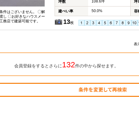
108.6坪
坪数
坪
50.0%
建ぺい率
容
条件はございません。 〇解
渡し 〇お好きなハウスメー
13
工務店で建築可能です。
枚
表
132
会員登録をするとさらに
件の中から探せます。