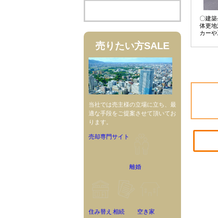
〇建築
体更地
カーや
売りたい方
SALE
当社では売主様の立場に立ち、最
適な手段をご提案させて頂いてお
ります。
売却専門サイト
離婚
住み替え
相続
空き家