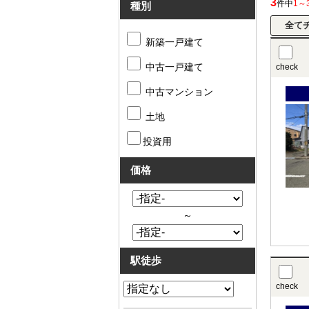
3
件中
1～
種別
新築一戸建て
中古一戸建て
check
中古マンション
土地
投資用
価格
～
駅徒歩
check