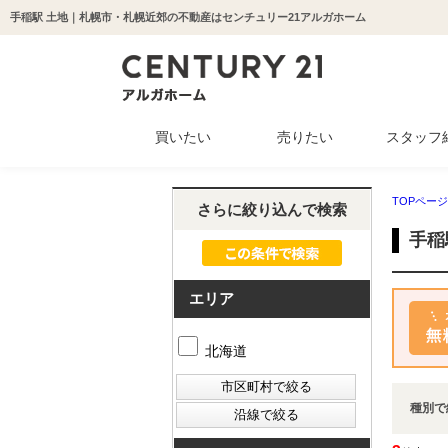
手稲駅 土地｜札幌市・札幌近郊の不動産はセンチュリー21アルガホーム
買いたい
売りたい
スタッフ
中古マンション
新築一戸建て
中古一戸建て
収益物件
土地
TOPページ
さらに絞り込んで検索
手稲
エリア
北海道
種別で