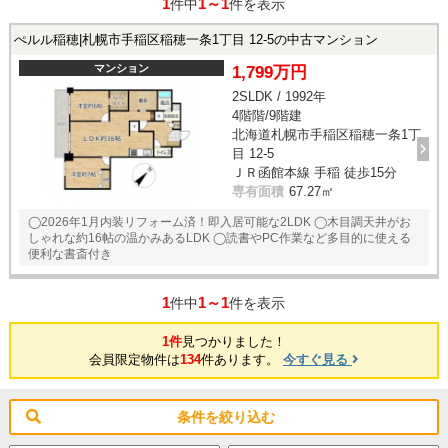
1
1～1
件中
件を表示
ぺルル稲穂|札幌市手稲区稲穂一条1丁目 12-5の中古マンション
マンション
1,799万円
2SLDK / 1992年
4階階/9階建
北海道札幌市手稲区稲穂一条1丁
目 12-5
ＪＲ函館本線 手稲 徒歩15分
専有面積
67.27㎡
◯2026年1月内装リフォーム済！即入居可能な2LDK ◯木目調天井がお
しゃれな約16帖の温かみあるLDK ◯読書やPC作業など多目的に使える
便利な書斎付き
1
1～1
件中
件を表示
1件
見つかりました！
会員限定物件は
134
件あります。
今すぐ見る
条件を絞り込む