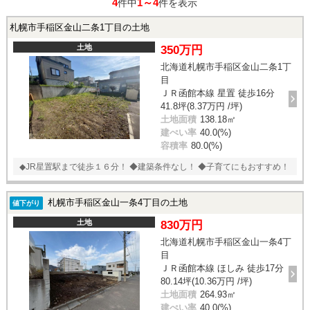
4
1～4
件中
件を表示
札幌市手稲区金山二条1丁目の土地
土地
350万円
北海道札幌市手稲区金山二条1丁
目
ＪＲ函館本線 星置 徒歩16分
41.8坪(8.37万円 /坪)
土地面積
138.18㎡
建ぺい率
40.0(%)
容積率
80.0(%)
◆JR星置駅まで徒歩１６分！ ◆建築条件なし！ ◆子育てにもおすすめ！
札幌市手稲区金山一条4丁目の土地
値下がり
土地
830万円
北海道札幌市手稲区金山一条4丁
目
ＪＲ函館本線 ほしみ 徒歩17分
80.14坪(10.36万円 /坪)
土地面積
264.93㎡
建ぺい率
40.0(%)