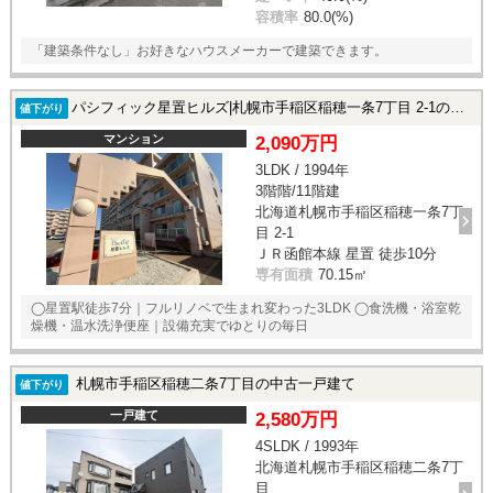
容積率
80.0(%)
「建築条件なし」お好きなハウスメーカーで建築できます。
パシフィック星置ヒルズ|札幌市手稲区稲穂一条7丁目 2-1の中古マンション
値下がり
マンション
2,090万円
3LDK / 1994年
3階階/11階建
北海道札幌市手稲区稲穂一条7丁
目 2-1
ＪＲ函館本線 星置 徒歩10分
専有面積
70.15㎡
◯星置駅徒歩7分｜フルリノベで生まれ変わった3LDK ◯食洗機・浴室乾
燥機・温水洗浄便座｜設備充実でゆとりの毎日
札幌市手稲区稲穂二条7丁目の中古一戸建て
値下がり
一戸建て
2,580万円
4SLDK / 1993年
北海道札幌市手稲区稲穂二条7丁
目