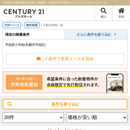
手稲西小学校(札幌市手稲区)｜札幌市・札幌近郊の不動産はセンチュリー21アルガホーム
購入
売却
TOPページ
>
物件検索
>
不動産情報一覧
現在の検索条件
さらに条件を絞り込む
手稲西小学校(札幌市手稲区)
この条件で新着メールを登録
条件を絞り込む