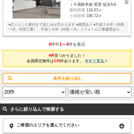
ＪＲ函館本線 星置 徒歩5分
建物面積
119.07㎡
土地面積
190.72㎡
●広々とした庭付きで楽しみが広がります ●物置あり ●平成２８年（内装
一式、外壁工事）、平成１８年（内装一式）リフォーム工事履歴あり
4
1～4
件中
件を表示
4件
見つかりました！
会員限定物件は
134
件あります。
今すぐ見る
条件を絞り込む
さらに絞り込んで検索する
ご希望のエリアを選んでください