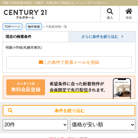
明園小学校(札幌市東区)｜札幌市・札幌近郊の不動産はセンチュリー21アルガホーム
購入
売却
TOPページ
>
物件検索
>
不動産情報一覧
現在の検索条件
さらに条件を絞り込む
明園小学校(札幌市東区)
この条件で新着メールを登録
条件を絞り込む