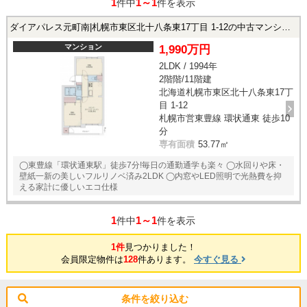
1
1～1
件中
件を表示
ダイアパレス元町南|札幌市東区北十八条東17丁目 1-12の中古マンション
マンション
1,990万円
2LDK / 1994年
2階階/11階建
北海道札幌市東区北十八条東17丁
目 1-12
札幌市営東豊線 環状通東 徒歩10
分
専有面積
53.77㎡
◯東豊線「環状通東駅」徒歩7分!毎日の通勤通学も楽々 ◯水回りや床・
壁紙一新の美しいフルリノベ済み2LDK ◯内窓やLED照明で光熱費を抑
える家計に優しいエコ仕様
1
1～1
件中
件を表示
1件
見つかりました！
会員限定物件は
128
件あります。
今すぐ見る
条件を絞り込む