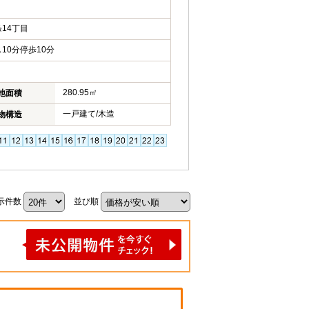
14丁目
10分停歩10分
280.95㎡
地面積
一戸建て/木造
物構造
示件数
並び順