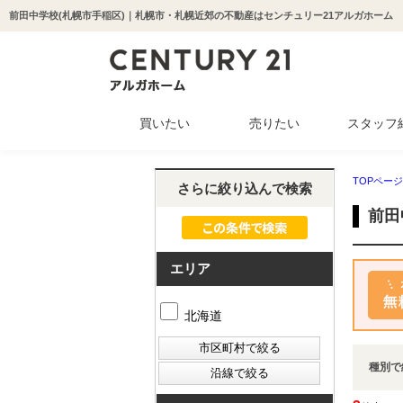
前田中学校(札幌市手稲区)｜札幌市・札幌近郊の不動産はセンチュリー21アルガホーム
買いたい
売りたい
スタッフ
中古マンション
新築一戸建て
中古一戸建て
収益物件
土地
TOPページ
さらに絞り込んで検索
前田
エリア
北海道
種別で