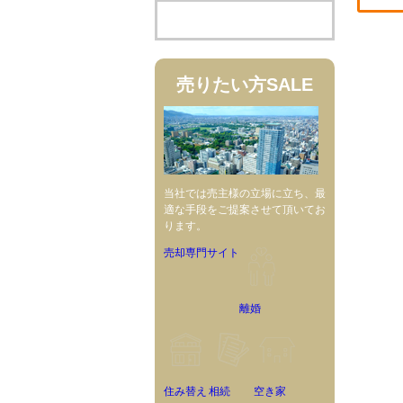
売りたい方
SALE
当社では売主様の立場に立ち、最
適な手段をご提案させて頂いてお
ります。
売却専門サイト
離婚
住み替え
相続
空き家