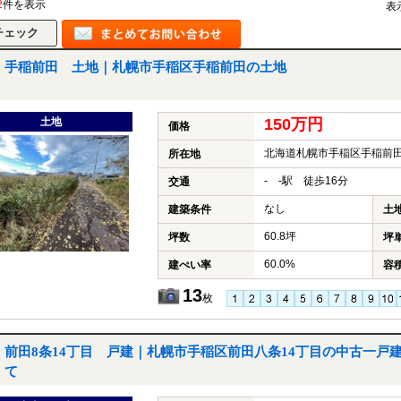
2
件を表示
表
手稲前田 土地｜札幌市手稲区手稲前田の土地
土地
150万円
価格
北海道札幌市手稲区手稲前
所在地
- -駅 徒歩16分
交通
なし
建築条件
土
60.8坪
坪数
坪
60.0%
建ぺい率
容
13
枚
前田8条14丁目 戸建｜札幌市手稲区前田八条14丁目の中古一戸
て