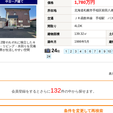
中古一戸建て
1,780万円
価格
北海道札幌市手稲区前田八条
所在地
ＪＲ函館本線 手稲駅 バス
交通
4LDK
間取り
139.32㎡
建物面積
土
1986年5月
築年月
建
・2階それぞれに独立したキ
・リビング・水回りを完備
24
帯が生活しやすい空間
枚
表
132
会員登録をするとさらに
件の中から探せます。