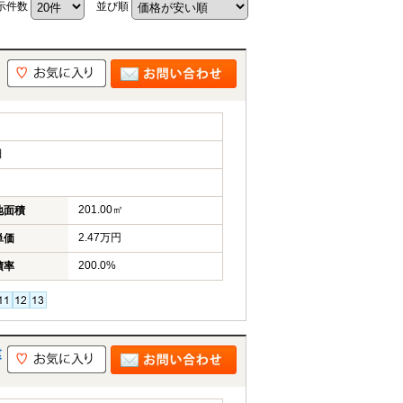
示件数
並び順
田
201.00㎡
地面積
2.47万円
単価
200.0%
積率
建