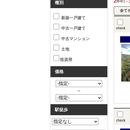
2
件中
1～
種別
新築一戸建て
中古一戸建て
check
中古マンション
土地
投資用
価格
～
駅徒歩
check