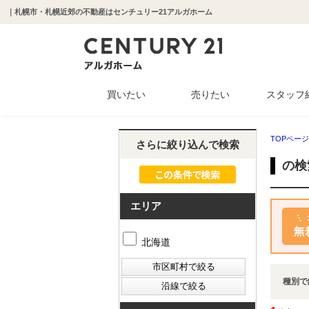
｜札幌市・札幌近郊の不動産はセンチュリー21アルガホーム
買いたい
売りたい
スタッフ
中古マンション
新築一戸建て
中古一戸建て
収益物件
土地
TOPページ
さらに絞り込んで検索
の検
エリア
北海道
種別で