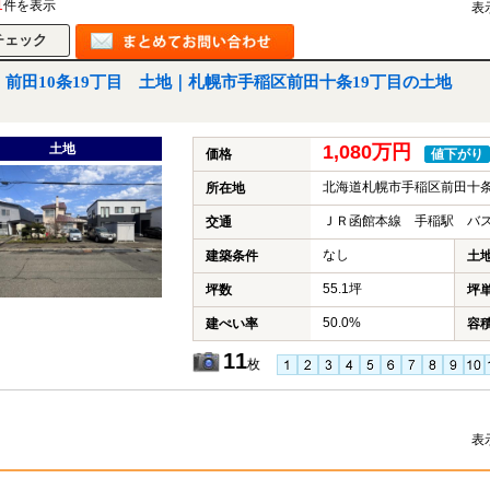
1
件を表示
表
前田10条19丁目 土地｜札幌市手稲区前田十条19丁目の土地
土地
1,080万円
価格
値下がり
北海道札幌市手稲区前田十条
所在地
ＪＲ函館本線 手稲駅 バス
交通
なし
建築条件
土
55.1坪
坪数
坪
50.0%
建ぺい率
容
11
枚
表