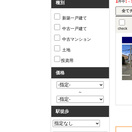
1
件中
1～
種別
新築一戸建て
中古一戸建て
check
中古マンション
土地
投資用
価格
～
駅徒歩