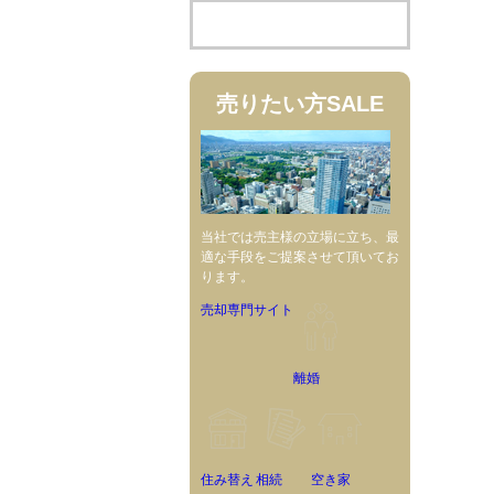
売りたい方
SALE
当社では売主様の立場に立ち、最
適な手段をご提案させて頂いてお
ります。
売却専門サイト
離婚
住み替え
相続
空き家