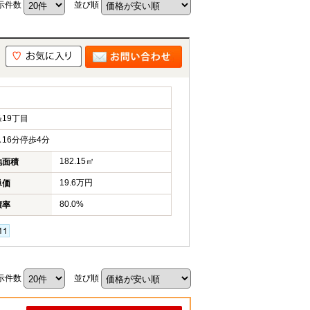
示件数
並び順
19丁目
16分停歩4分
182.15㎡
地面積
19.6万円
単価
80.0%
積率
示件数
並び順