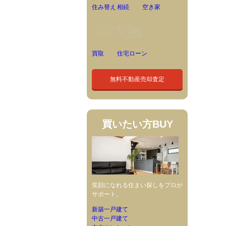
住み替え
相続
空き家
買取
住宅ローン
無料不動産売却査定
買いたい方
BUY
笑顔になれる住まい探しをプロが
サポート。
新築一戸建て
中古一戸建て