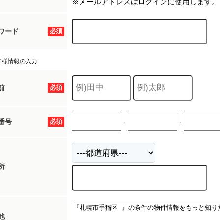
※メールアドレスはログインに使用します。
ワード
必須
客様情報の入力
前
必須
-
-
番号
必須
所
他