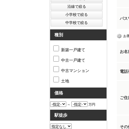
パス
種別
お
新築一戸建て
お名
中古一戸建て
中古マンション
電話
土地
価格
ご住
～
万円
駅徒歩
その