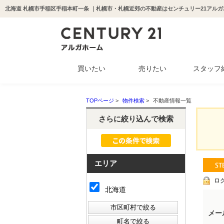
北海道 札幌市手稲区手稲本町一条 ｜札幌市・札幌近郊の不動産はセンチュリー21アルガ
買いたい
売りたい
スタッフ
中古マンション
新築一戸建て
中古一戸建て
収益物件
土地
TOPページ
>
物件検索
>
不動産情報一覧
さらに絞り込んで検索
エリア
ロ
北海道
メー