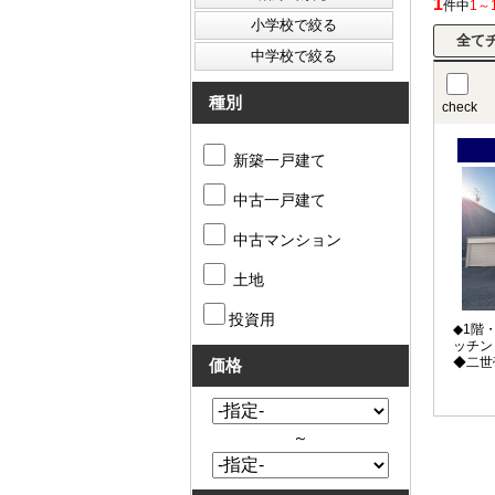
1
件中
1～
種別
check
新築一戸建て
中古一戸建て
中古マンション
土地
投資用
◆1階
ッチン
◆二世
価格
～