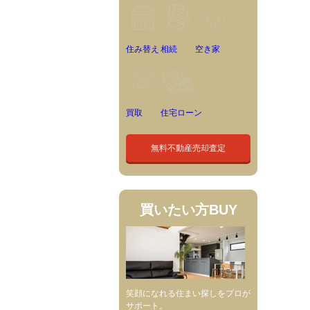
住み替え
相続
空き家
買取
住宅ローン
無料不動産売却査定
買いたい方
BUY
笑顔になれる住まい探しをプロが
サポート。