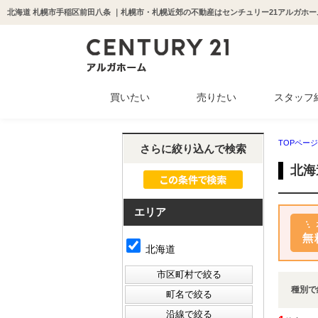
北海道 札幌市手稲区前田八条 ｜札幌市・札幌近郊の不動産はセンチュリー21アルガホー
買いたい
売りたい
スタッフ
中古マンション
新築一戸建て
中古一戸建て
収益物件
土地
TOPページ
さらに絞り込んで検索
北海
エリア
北海道
種別で