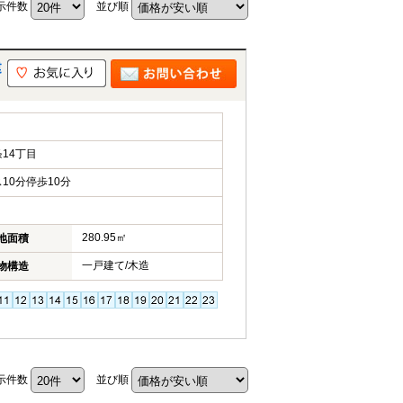
示件数
並び順
建
14丁目
10分停歩10分
280.95㎡
地面積
一戸建て/木造
物構造
示件数
並び順