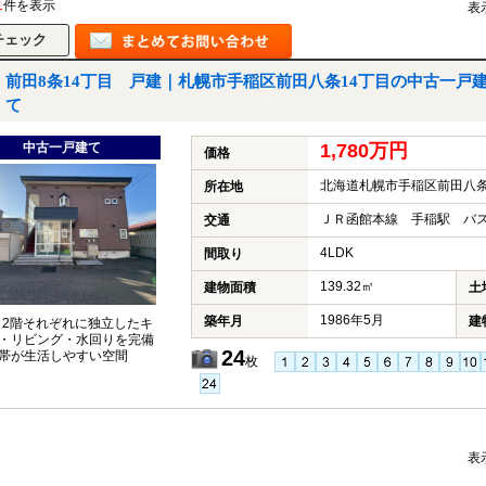
1
件を表示
表
前田8条14丁目 戸建｜札幌市手稲区前田八条14丁目の中古一戸
て
中古一戸建て
1,780万円
価格
北海道札幌市手稲区前田八条
所在地
ＪＲ函館本線 手稲駅 バス
交通
4LDK
間取り
139.32㎡
建物面積
土
1986年5月
築年月
建
・2階それぞれに独立したキ
・リビング・水回りを完備
24
帯が生活しやすい空間
枚
表