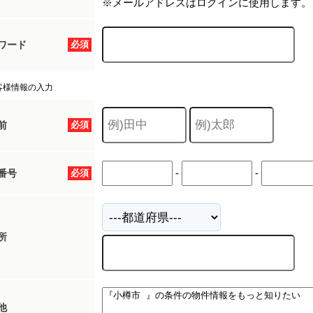
※メールアドレスはログインに使用します。
ワード
必須
客様情報の入力
前
必須
-
-
番号
必須
所
他