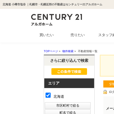
北海道 小樽市塩谷 ｜札幌市・札幌近郊の不動産はセンチュリー21アルガホーム
買いたい
売りたい
スタッフ
中古マンション
新築一戸建て
中古一戸建て
収益物件
土地
TOPページ
>
物件検索
>
不動産情報一覧
さらに絞り込んで検索
エリア
ロ
北海道
メー