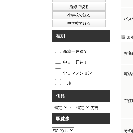
パス
種別
お
新築一戸建て
お名
中古一戸建て
中古マンション
電話
土地
価格
ご住
～
万円
駅徒歩
その