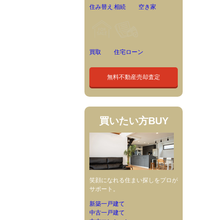
住み替え
相続
空き家
買取
住宅ローン
無料不動産売却査定
買いたい方
BUY
笑顔になれる住まい探しをプロが
サポート。
新築一戸建て
中古一戸建て