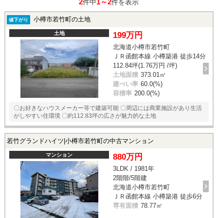
2
1～2
件中
件を表示
小樽市若竹町の土地
値下がり
土地
199万円
北海道小樽市若竹町
ＪＲ函館本線 小樽築港 徒歩14分
112.84坪(1.76万円 /坪)
土地面積
373.01㎡
建ぺい率
60.0(%)
容積率
200.0(%)
〇お好きなハウスメーカー等で建築可能 〇周辺には商業施設があり生活
がしやすい住環境 〇約112.83坪の広さが魅力的な土地
若竹グランドハイツ|小樽市若竹町の中古マンション
マンション
880万円
3LDK / 1981年
2階階/5階建
北海道小樽市若竹町
ＪＲ函館本線 小樽築港 徒歩6分
専有面積
78.77㎡