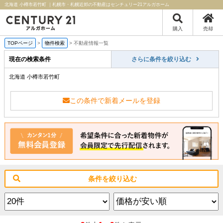
北海道 小樽市若竹町 ｜札幌市・札幌近郊の不動産はセンチュリー21アルガホーム
購入
売却
TOPページ
>
物件検索
>
不動産情報一覧
現在の検索条件
さらに条件を絞り込む
北海道 小樽市若竹町
この条件で新着メールを登録
条件を絞り込む