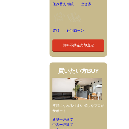
住み替え
相続
空き家
買取
住宅ローン
無料不動産売却査定
買いたい方
BUY
笑顔になれる住まい探しをプロが
サポート。
新築一戸建て
中古一戸建て