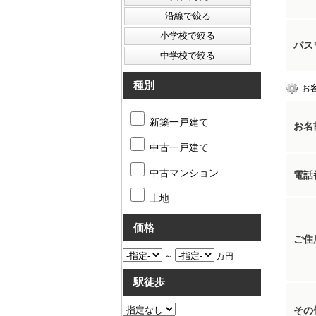
パス
種別
お
新築一戸建て
お名
中古一戸建て
中古マンション
電話
土地
価格
ご住
～
万円
駅徒歩
その