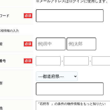
※メールアドレスはログインに使用します。
ワード
必須
客様情報の入力
前
必須
-
-
番号
必須
所
他