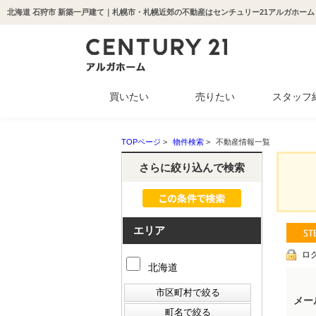
北海道 石狩市 新築一戸建て｜札幌市・札幌近郊の不動産はセンチュリー21アルガホーム
買いたい
売りたい
スタッフ
中古マンション
新築一戸建て
中古一戸建て
収益物件
土地
TOPページ
>
物件検索
>
不動産情報一覧
さらに絞り込んで検索
エリア
ロ
北海道
メー