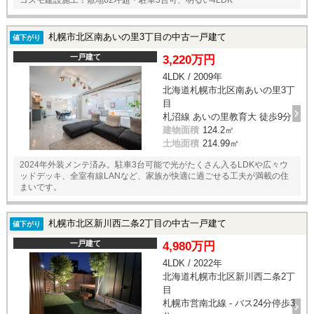
コスモ建設施工！敷地62坪超・駐車3台可、明るい4LDK
札幌市北区南あいの里3丁目の中古一戸建て
値下がり
一戸建て
3,220万円
4LDK / 2009年
北海道札幌市北区南あいの里3丁
目
札沼線 あいの里教育大 徒歩9分
建物面積
124.2㎡
土地面積
214.99㎡
2024年外装メンテ済み。駐車3台可能で光がたくさん入るLDKや広々ウ
ッドデッキ、全室有線LANなど、家族が快適に過ごせる工夫が満載の住
まいです。
札幌市北区新川西二条2丁目の中古一戸建て
値下がり
一戸建て
4,980万円
4LDK / 2022年
北海道札幌市北区新川西二条2丁
目
札幌市営南北線 - バス24分停歩3