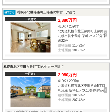
札幌市北区篠路町上篠路の中古一戸建て
値下がり
一戸建て
2,880万円
4LDK / 2020年
北海道札幌市北区篠路町上篠路
札幌市営東豊線 栄町 バス22分停
歩22分
建物面積
115.92㎡
土地面積
181.81㎡
札幌市北区屯田八条5丁目の中古一戸建て
一戸建て
2,980万円
4LDK / 2005年
北海道札幌市北区屯田八条5丁目
札沼線 新琴似 バス13分停歩5分
建物面積
101.93㎡
土地面積
207.42㎡