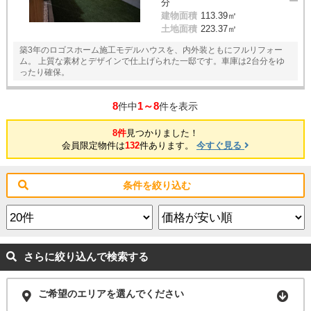
分
建物面積
113.39㎡
土地面積
223.37㎡
築3年のロゴスホーム施工モデルハウスを、内外装ともにフルリフォー
ム。 上質な素材とデザインで仕上げられた一邸です。車庫は2台分をゆ
ったり確保。
8
1～8
件中
件を表示
8件
見つかりました！
会員限定物件は
132
件あります。
今すぐ見る
条件を絞り込む
さらに絞り込んで検索する
ご希望のエリアを選んでください