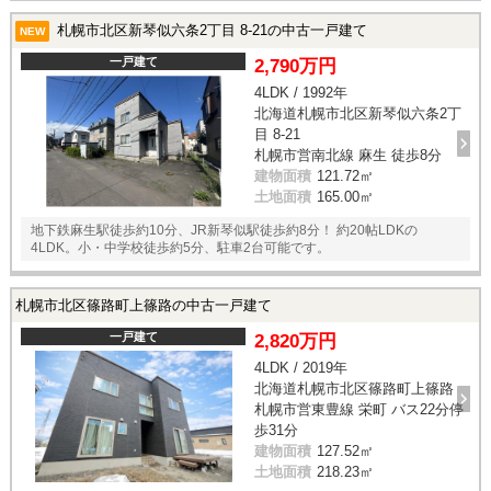
札幌市北区新琴似六条2丁目 8-21の中古一戸建て
NEW
一戸建て
2,790万円
4LDK / 1992年
北海道札幌市北区新琴似六条2丁
目 8-21
札幌市営南北線 麻生 徒歩8分
建物面積
121.72㎡
土地面積
165.00㎡
地下鉄麻生駅徒歩約10分、JR新琴似駅徒歩約8分！ 約20帖LDKの
4LDK。小・中学校徒歩約5分、駐車2台可能です。
札幌市北区篠路町上篠路の中古一戸建て
一戸建て
2,820万円
4LDK / 2019年
北海道札幌市北区篠路町上篠路
札幌市営東豊線 栄町 バス22分停
歩31分
建物面積
127.52㎡
土地面積
218.23㎡