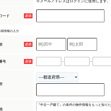
※メールアドレスはログインに使用します。
ワード
必須
客様情報の入力
前
必須
-
-
番号
必須
所
他