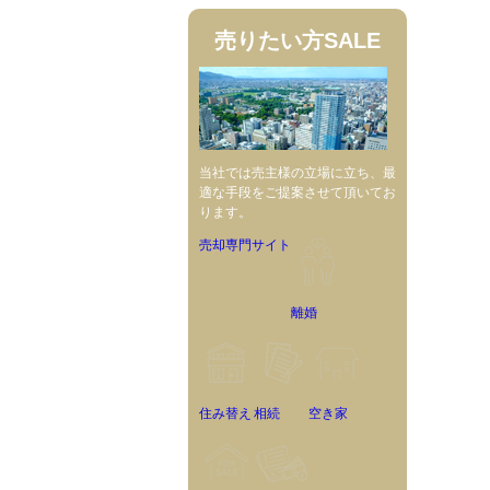
売りたい方
SALE
当社では売主様の立場に立ち、最
適な手段をご提案させて頂いてお
ります。
売却専門サイト
離婚
住み替え
相続
空き家