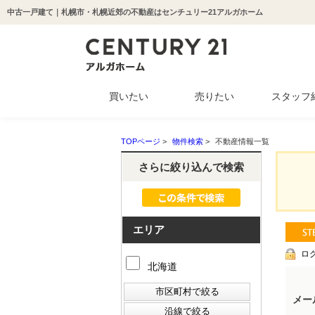
中古一戸建て｜札幌市・札幌近郊の不動産はセンチュリー21アルガホーム
買いたい
売りたい
スタッフ
中古マンション
新築一戸建て
中古一戸建て
収益物件
土地
TOPページ
>
物件検索
>
不動産情報一覧
さらに絞り込んで検索
エリア
ロ
北海道
メー