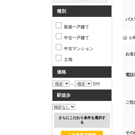
種別
パス
新築一戸建て
中古一戸建て
お
中古マンション
お名
土地
価格
電話
～
万円
駅徒歩
ご住
さらにこだわり条件を選択す
る
その