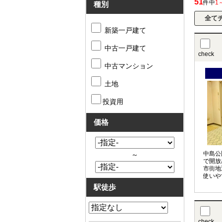
51
件中
1
種別
新築一戸建て
中古一戸建て
check
中古マンション
土地
投資用
価格
中島公
～
で開放
市街地
使いや
駅徒歩
check