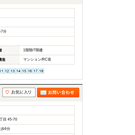
7分
1階階/7階建
階
マンション/RC造
構造
 45-70
歩6分