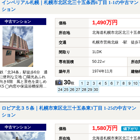
インペリアル札幌｜札幌市北区北三十五条西6丁目 1-1の中古マン
ション
中古マンション
1,490万円
価格
北海道札幌市北区北三十五条西
所在地
札幌市営南北線 -駅 徒歩
交通
1LDK
間取り
50.22㎡
専有面積
所在
1974年11月
築年月
建物
鉄「北34条」駅徒歩6分 通
に便利な立地 ◯陽光あふれ
30
向き6階 風と景色を楽しめ
枚
DKS ◯内窓や保温浴槽採用！
環境に優しい省エネ仕様
ロピア北３５条｜札幌市東区北三十五条東3丁目 1-25の中古マン
ション
中古マンション
1,580万円
価格
値下がり
北海道札幌市東区北三十五条東
所在地