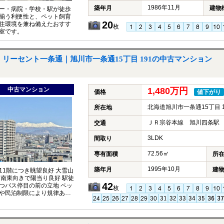
1986年11月
築年月
建物
ー・病院・学校・駅が徒歩
揃う利便性と、ペット飼育
20
住環境を兼ね備えたおすす
枚
室です。
リーセント一条通｜旭川市一条通15丁目 191の中古マンション
中古マンション
1,480万円
価格
値下がり
北海道旭川市一条通15丁目 1
所在地
ＪＲ宗谷本線 旭川四条駅 
交通
3LDK
間取り
72.56㎡
専有面積
所
1995年10月
築年月
建
11階につき眺望良好 大雪山
 南東向きで陽当り良好 駅徒
42
つバス停目の前の立地 ペッ
枚
や民泊制限により規律ある
住環境