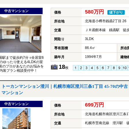
中古マンション
580万円
価格
値下がり
北海道小樽市銭函2丁目 26
所在地
ＪＲ函館本線 銭函駅 徒歩
交通
3LDK
間取り
86.4㎡
専有面積
所在
1994年7月
築年月
建物
銭函駅まで徒歩約7分 ○全居室6
のゆったり使える4LDKの室
18
内装のプロがあなたのお悩みを
枚
内装プラン相談受付中！
トーカンマンション澄川｜札幌市南区澄川三条1丁目 45-70の中古
マンション
中古マンション
699万円
価格
北海道札幌市南区澄川三条1丁目
所在地
札幌市営南北線 澄川駅 徒
交通