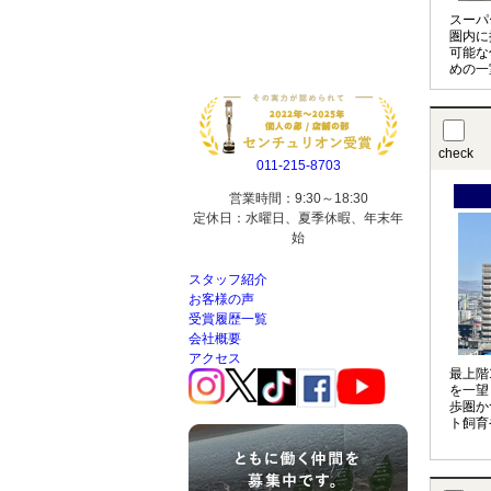
スーパ
圏内に
可能な
めの一
check
011-215-8703
営業時間：9:30～18:30
定休日：水曜日、夏季休暇、年末年
始
スタッフ紹介
お客様の声
受賞履歴一覧
会社概要
アクセス
最上階
を一望
歩圏か
ト飼育
静かな