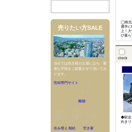
◯南北
売りたい方
SALE
通学に
上！大
び暮ら
濯にも
ム付
check
当社では売主様の立場に立ち、最
適な手段をご提案させて頂いてお
ります。
売却専門サイト
離婚
◆駅近
向きリ
住み替え
相続
空き家