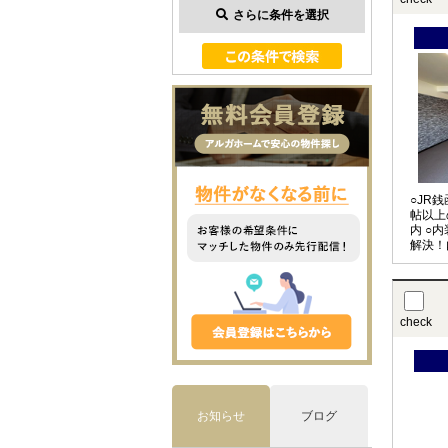
さらに条件を選択
○JR
帖以上
内 ○
解決！
check
お知らせ
ブログ