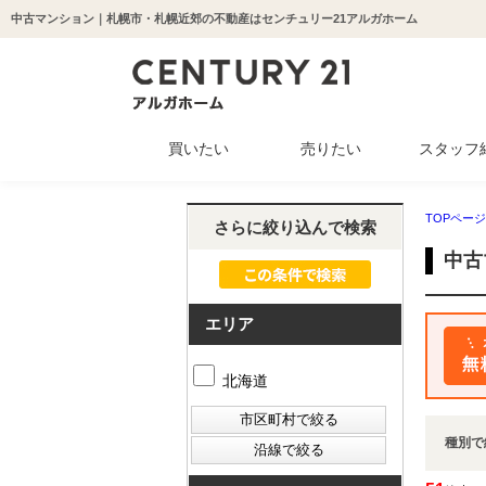
中古マンション｜札幌市・札幌近郊の不動産はセンチュリー21アルガホーム
買いたい
売りたい
スタッフ
中古マンション
新築一戸建て
中古一戸建て
収益物件
土地
TOPページ
さらに絞り込んで検索
中古
エリア
北海道
種別で