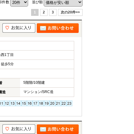
示件数
並び順
1
2
3
次の20件>>
西1丁目
徒歩5分
5階階/10階建
階
マンション/SRC造
構造