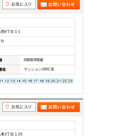
6丁目 1-1
7分
6階階/8階建
階
マンション/SRC造
構造
3丁目 1-25