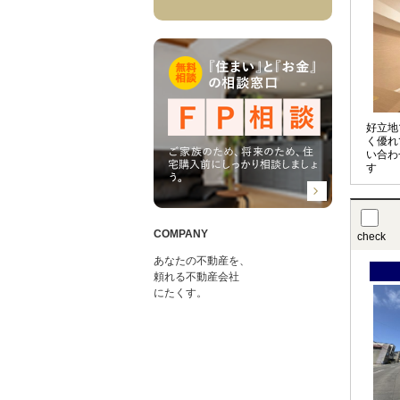
好立地
く優れ
い合わ
す
COMPANY
check
あなたの不動産を、
頼れる不動産会社
にたくす。