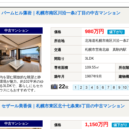
パームヒル藻岩｜札幌市南区川沿一条2丁目の中古マンション
中古マンション
980万円
価格
値下がり
北海道札幌市南区川沿一条2
所在地
札幌市営南北線 真駒内駅 
交通
3LDK
間取り
109.55㎡
専有面積
所在階
1987年9月
築年月
建物構
内を望む開放的な眺望と静
環境が魅力。約102平米のゆ
22
る3LDKで、暮らしにもセカ
枚
ウスにもおすすめです。
セザール美香保｜札幌市東区北十七条東8丁目の中古マンション
中古マンション
1,150万円
価格
値下がり