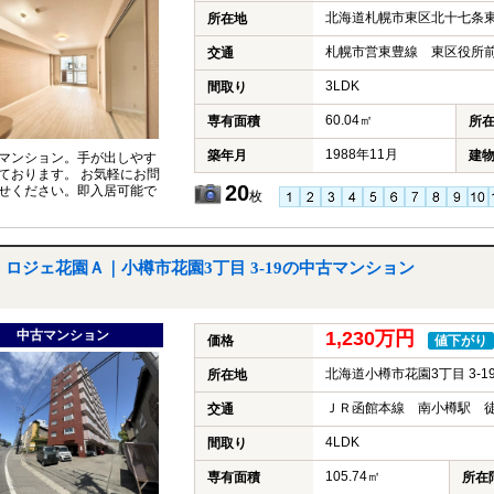
北海道札幌市東区北十七条東
所在地
札幌市営東豊線 東区役所前
交通
3LDK
間取り
60.04㎡
専有面積
所
1988年11月
築年月
建
マンション。手が出しやす
ております。 お気軽にお問
20
せください。即入居可能で
枚
ロジェ花園Ａ｜小樽市花園3丁目 3-19の中古マンション
中古マンション
1,230万円
価格
値下がり
北海道小樽市花園3丁目 3-1
所在地
ＪＲ函館本線 南小樽駅 徒
交通
4LDK
間取り
105.74㎡
専有面積
所在