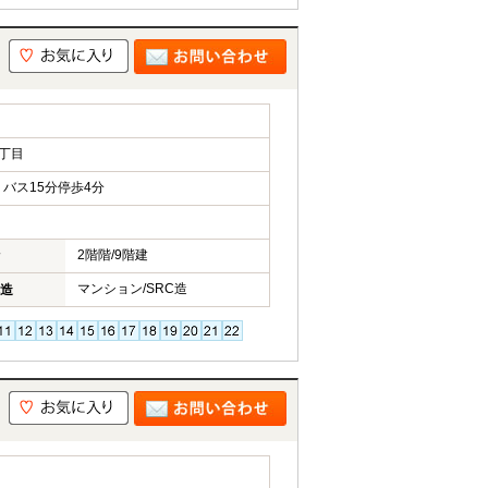
丁目
バス15分停歩4分
2階階/9階建
マンション/SRC造
造