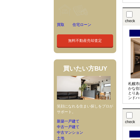
check
買取
住宅ローン
無料不動産売却査定
買いたい方
BUY
札幌市
かな住
とりあ
ンドハ
笑顔になれる住まい探しをプロが
サポート。
新築一戸建て
check
中古一戸建て
中古マンション
土地