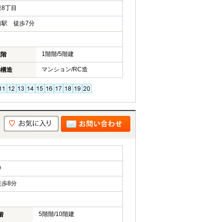
8丁目
駅 徒歩7分
1階階/5階建
在階
マンション/RC造
物構造
9
歩8分
5階階/10階建
階