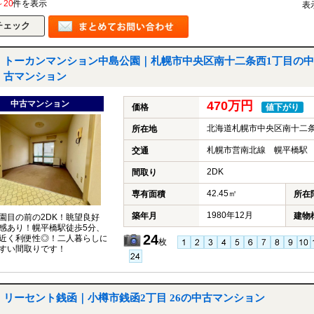
～20
件を表示
表
トーカンマンション中島公園｜札幌市中央区南十二条西1丁目の中
古マンション
中古マンション
470万円
価格
値下がり
北海道札幌市中央区南十二条
所在地
札幌市営南北線 幌平橋駅 
交通
2DK
間取り
42.45㎡
専有面積
所在
1980年12月
築年月
建物
園目の前の2DK！眺望良好
感あり！幌平橋駅徒歩5分、
24
近く利便性◎！二人暮らしに
枚
すい間取りです！
リーセント銭函｜小樽市銭函2丁目 26の中古マンション