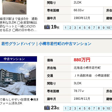
2LDK
間取り
66.03㎡
専有面積
所
1983年12月
築年月
建
線澄川駅まで徒歩5分 通勤
便利な2LDK ◯全居室6帖以
19
切なペットと一緒にのびの
枚
せる広さ ◯雨の日や冬の洗
大活躍する便利なサンルー
若竹グランドハイツ｜小樽市若竹町の中古マンション
中古マンション
880万円
価格
北海道小樽市若竹町
所在地
ＪＲ函館本線 小樽築港駅 
交通
3LDK
間取り
78.77㎡
専有面積
所
1981年11月
築年月
建
で暮らしやすい住環境 ◆南東
フォーム済3LDK
23
枚