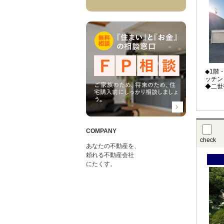
◆1階
ッチン
◆二世
COMPANY
check
あなたの不動産を、
頼れる不動産会社
にたくす。