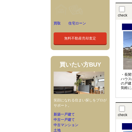
check
買取
住宅ローン
無料不動産売却査定
買いたい方
BUY
・長閑
ハウス
の戸建
気軽に
笑顔になれる住まい探しをプロが
サポート。
新築一戸建て
check
中古一戸建て
中古マンション
土地