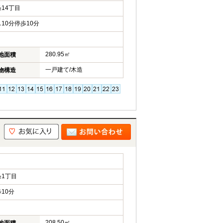
14丁目
10分停歩10分
280.95㎡
地面積
一戸建て/木造
物構造
て
1丁目
10分
208.50㎡