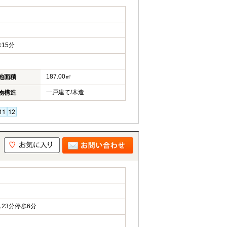
15分
187.00㎡
地面積
一戸建て/木造
物構造
23分停歩6分