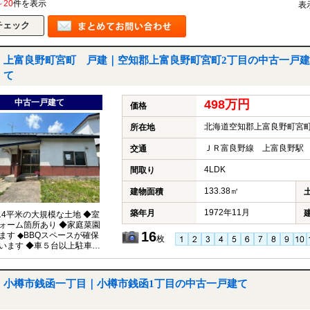
～20
件を表示
表
上富良野町宮町 戸建｜空知郡上富良野町宮町2丁目の中古一戸建
て
中古一戸建て
498万円
価格
北海道空知郡上富良野町宮町
所在地
ＪＲ富良野線 上富良野駅 
交通
4LDK
間取り
133.38㎡
建物面積
1972年11月
築年月
8.14平米の大規模な土地 ◆室
ォーム箇所あり ◆家庭菜園
16
ます ◆BBQスペースが確保
枚
います ◆車５台以上駐車可
二階建て住宅 ◆日当たり良好
小樽市銭函一丁目｜小樽市銭函1丁目の中古一戸建て