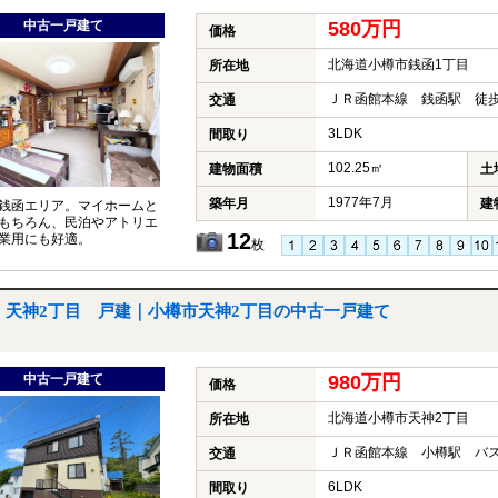
中古一戸建て
580万円
価格
北海道小樽市銭函1丁目
所在地
ＪＲ函館本線 銭函駅 徒歩
交通
3LDK
間取り
102.25㎡
建物面積
土
1977年7月
築年月
建
銭函エリア。マイホームと
もちろん、民泊やアトリエ
12
業用にも好適。
枚
天神2丁目 戸建｜小樽市天神2丁目の中古一戸建て
中古一戸建て
980万円
価格
北海道小樽市天神2丁目
所在地
ＪＲ函館本線 小樽駅 バス
交通
6LDK
間取り