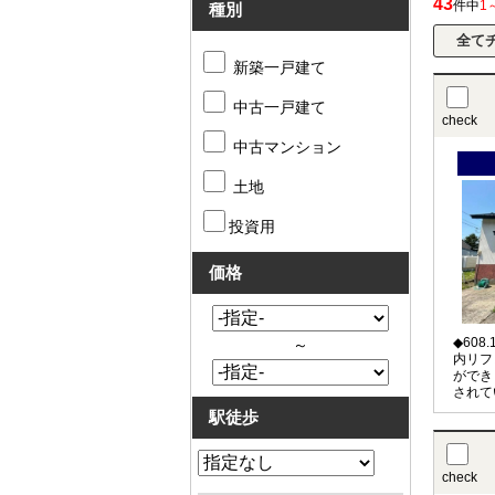
43
件中
1
種別
新築一戸建て
中古一戸建て
check
中古マンション
土地
投資用
価格
◆60
～
内リフ
ができ
されて
能 ◆
駅徒歩
check