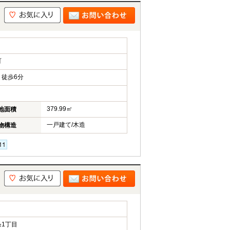
町
徒歩6分
379.99㎡
地面積
一戸建て/木造
物構造
1丁目