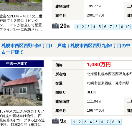
195.77㎡
建物面積
土
2001年7月
築年月
建
豊富な2LDK＋4LDKの二世
戸建て！各階にリビング、
20
ン、トイレが独立して配置
枚
プライバシーに配慮された
す。
札幌市西区西野9条5丁目1 戸建｜札幌市西区西野九条5丁目の中
古一戸建て
中古一戸建て
1,080万円
価格
北海道札幌市西区西野九条5
所在地
札幌市営東西線 発寒南駅 
交通
3LDK
間取り
111.04㎡
建物面積
土
1967年6月
築年月
建
157平米の広さが魅力！リノ
IY前提の素材向け物件。 西
9
校徒歩3分/コープさっぽろ近
枚
便利。 駐車2台可（車種によ
現況有姿での引渡し。