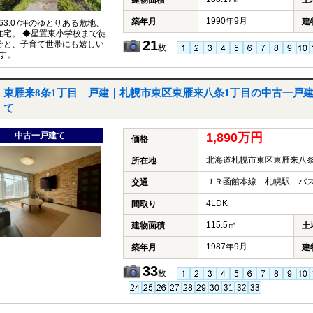
建物面積
土
1990年9月
築年月
建
63.07坪のゆとりある敷地、
K住宅。 ◆星置東小学校まで徒
21
分と、子育て世帯にも嬉しい
枚
す。
東雁来8条1丁目 戸建｜札幌市東区東雁来八条1丁目の中古一戸
て
中古一戸建て
1,890万円
価格
北海道札幌市東区東雁来八条
所在地
ＪＲ函館本線 札幌駅 バス
交通
4LDK
間取り
115.5㎡
建物面積
土
1987年9月
築年月
建
33
枚