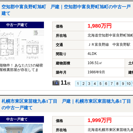
空知郡中富良野町旭町 戸建｜空知郡中富良野町旭町の中古一戸
建て
中古一戸建て
1,980万円
価格
北海道空知郡中富良野町旭
所在地
ＪＲ富良野線 中富良野駅 
交通
4LDK
間取り
106.51㎡
建物面積
土
能物件！ あなただけの秘密
屋根裏部屋が存在してま
1986年9月
築年月
建
11
枚
札幌市東区東苗穂九条1丁目 戸建｜札幌市東区東苗穂九条1丁目
の中古一戸建て
中古一戸建て
1,999万円
価格
北海道札幌市東区東苗穂九条
所在地