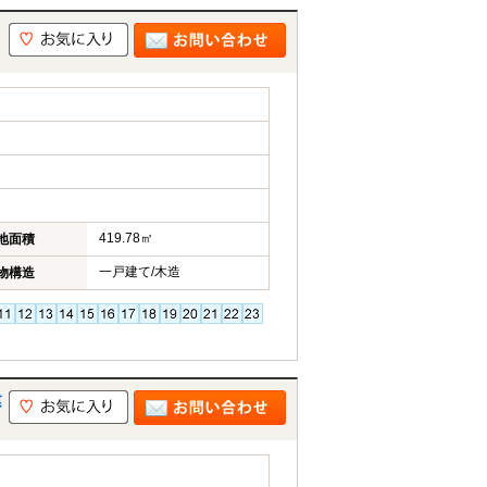
419.78㎡
地面積
一戸建て/木造
物構造
建