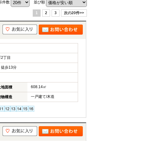
示件数
並び順
1
2
3
次の20件>>
2丁目
徒歩13分
608.14㎡
土地面積
一戸建て/木造
建物構造