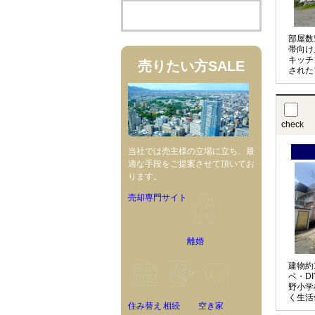
部屋数
帯向け
キッチ
売りたい方
SALE
された
設計で
check
当社では売主様の立場に立ち、最
適な手段をご提案させて頂いてお
ります。
売却専門サイト
離婚
建物約
ベ・D
野小学
く生活
住み替え
相続
空き家
る）。