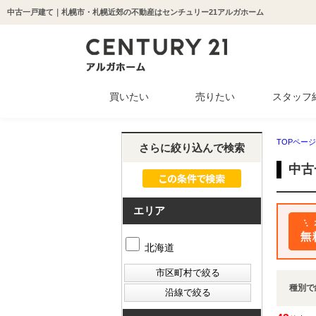
中古一戸建て｜札幌市・札幌近郊の不動産はセンチュリー21アルガホーム
買いたい
売りたい
スタッフ
中古マンション
新築一戸建て
中古一戸建て
収益物件
土地
TOPページ
さらに絞り込んで検索
中古
エリア
北海道
種別で