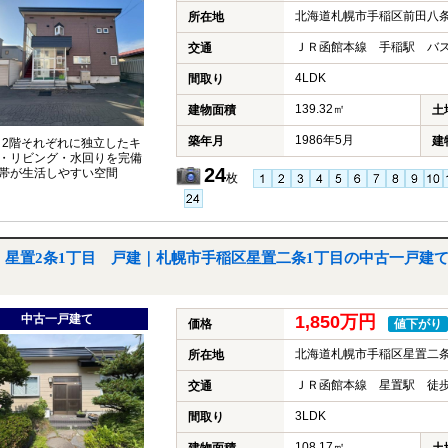
北海道札幌市手稲区前田八条
所在地
ＪＲ函館本線 手稲駅 バス
交通
4LDK
間取り
139.32㎡
建物面積
土
1986年5月
築年月
建
・2階それぞれに独立したキ
・リビング・水回りを完備
24
帯が生活しやすい空間
枚
星置2条1丁目 戸建｜札幌市手稲区星置二条1丁目の中古一戸建
中古一戸建て
1,850万円
価格
値下がり
北海道札幌市手稲区星置二条
所在地
ＪＲ函館本線 星置駅 徒歩
交通
3LDK
間取り
108.17㎡