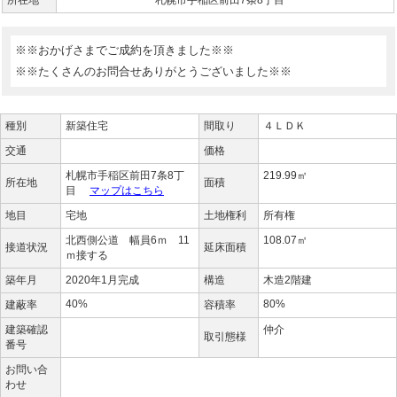
所在地
札幌市手稲区前田7条8丁目
※※おかげさまでご成約を頂きました※※
※※たくさんのお問合せありがとうございました※※
種別
新築住宅
間取り
４ＬＤＫ
交通
価格
札幌市手稲区前田7条8丁
219.99㎡
所在地
面積
目
マップはこちら
地目
宅地
土地権利
所有権
北西側公道 幅員6ｍ 11
108.07㎡
接道状況
延床面積
ｍ接する
築年月
2020年1月完成
構造
木造2階建
40%
80%
建蔽率
容積率
建築確認
仲介
取引態様
番号
お問い合
わせ