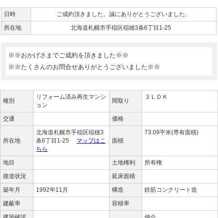
日時
ご成約頂きました。誠にありがとうございました。
所在地
北海道札幌市手稲区稲穂3条6丁目1-25
※※おかげさまでご成約を頂きました※※
※※たくさんのお問合せありがとうございました※※
リフォーム済み再生マンシ
３ＬＤＫ
種別
間取り
ョン
交通
価格
北海道札幌市手稲区稲穂3
73.09平米(専有面積)
所在地
条6丁目1-25
マップはこ
面積
ちら
地目
土地権利
所有権
接道状況
延床面積
築年月
1992年11月
構造
鉄筋コンクリート造
建蔽率
容積率
建築確認
仲介