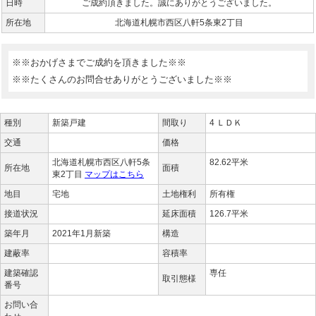
日時
ご成約頂きました。誠にありがとうございました。
所在地
北海道札幌市西区八軒5条東2丁目
※※おかげさまでご成約を頂きました※※
※※たくさんのお問合せありがとうございました※※
種別
新築戸建
間取り
4 ＬＤＫ
交通
価格
北海道札幌市西区八軒5条
82.62平米
所在地
面積
東2丁目
マップはこちら
地目
宅地
土地権利
所有権
接道状況
延床面積
126.7平米
築年月
2021年1月新築
構造
建蔽率
容積率
建築確認
専任
取引態様
番号
お問い合