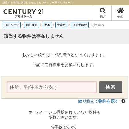
該当する物件は存在しません｜センチュリー21アルガホーム
購入
売却
TOPページ
>
物件検索
>
土地
>
千歳市
>
ＪＲ千歳線
ご成約済み
該当する物件は存在しません
お探しの物件はご成約済みとなっております。
下記にて再検索をお願いたします。
絞り込んで物件を探す
ホームページに掲載されていない物件も
多数ございます。
お手数ですが、