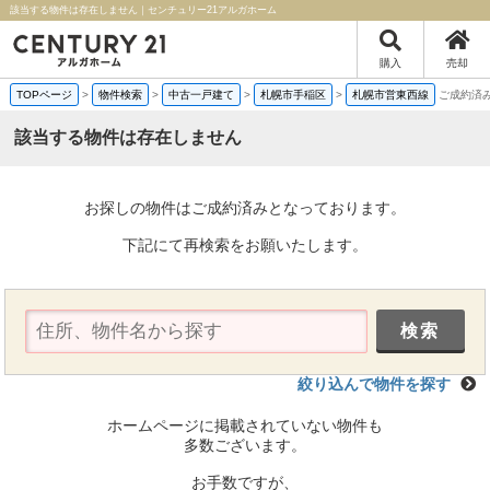
該当する物件は存在しません｜センチュリー21アルガホーム
購入
売却
TOPページ
>
物件検索
>
中古一戸建て
>
札幌市手稲区
>
札幌市営東西線
ご成約済
該当する物件は存在しません
お探しの物件はご成約済みとなっております。
下記にて再検索をお願いたします。
絞り込んで物件を探す
ホームページに掲載されていない物件も
多数ございます。
お手数ですが、