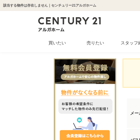
該当する物件は存在しません｜センチュリー21アルガホーム
買いたい
売りたい
スタッフ
中古マンション
新築一戸建て
中古一戸建て
収益物件
土地
メー