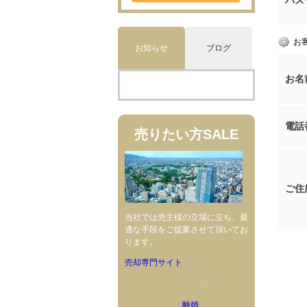
パス
お
お知らせ
ブログ
お名
電話
売りたい方
SALE
ご住
当社では売主様の立場に立ち、最
適な手段をご提案させて頂いてお
ります。
売却専門サイト
離婚