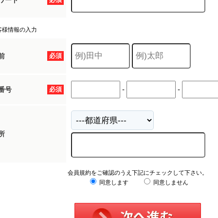
ワード
客様情報の入力
前
必須
-
-
番号
必須
所
会員規約をご確認のうえ下記にチェックして下さい。
同意します
同意しません