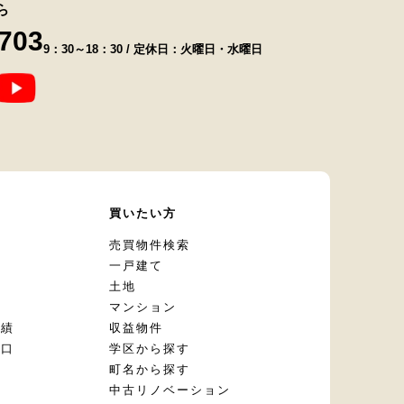
ら
8703
9：30～18：30 / 定休日：火曜日・水曜日
て
買いたい方
却
売買物件検索
一戸建て
土地
マンション
実績
収益物件
窓口
学区から探す
頼
町名から探す
定
中古リノベーション