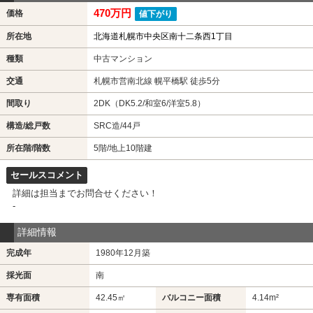
470万円
価格
値下がり
所在地
北海道札幌市中央区南十二条西1丁目
種類
中古マンション
交通
札幌市営南北線 幌平橋駅 徒歩5分
間取り
2DK（DK5.2/和室6/洋室5.8）
構造/総戸数
SRC造/44戸
所在階/階数
5階/地上10階建
セールスコメント
詳細は担当までお問合せください！
-
詳細情報
完成年
1980年12月築
採光面
南
専有面積
42.45㎡
バルコニー面積
4.14m²