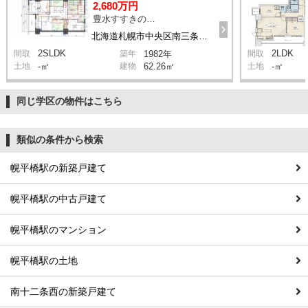
2,680万円
豊水すすきの駅 徒歩8分
北海道札幌市中央区南三条東2丁目 1
2SLDK
2LDK
間取
築年
1982年
間取
土地
-㎡
建物
62.26㎡
土地
-㎡
同じ学区の物件はこちら
類似の条件から検索
幌平橋駅の新築戸建て
幌平橋駅の中古戸建て
幌平橋駅のマンション
幌平橋駅の土地
南十二条西の新築戸建て