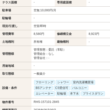
-
-
テラス面積
専用庭面積
駐車場
空無:10,000円/月
-
駐輪場
現況/引渡し
空室/即時
管理費等
8,580円
修繕積立金
8,923円
土地権利
所有権
建物権利
-
管理形態：委託（常駐）
管理態様
管理組合：なし
管理会社：-
-
用途地域
取引態様
一般媒介
フローリング
シャワー
室内洗濯機置場
設備・条件
BSアンテナ
CS受信可
バルコニー
エレベーター
駐輪場
本下水
プライスダウン
RHS-157101-2845
物件番号