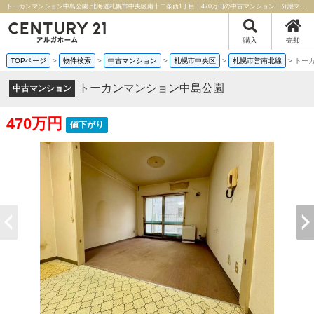
トーカンマンション中島公園 北海道札幌市中央区南十二条西1丁目｜470万円の中古マンション｜分譲マンション情報｜センチュリー21アルガホーム
購入
売却
TOPページ
>
物件検索
>
中古マンション
>
札幌市中央区
>
札幌市営南北線
>
トー
トーカンマンション中島公園
中古マンション
470万円
値下がり