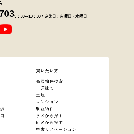
ら
8703
9：30～18：30 / 定休日：火曜日・水曜日
て
買いたい方
却
売買物件検索
一戸建て
土地
マンション
実績
収益物件
窓口
学区から探す
頼
町名から探す
定
中古リノベーション