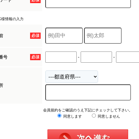
ワード
客様情報の入力
前
必須
-
-
番号
必須
所
会員規約をご確認のうえ下記にチェックして下さい。
同意します
同意しません