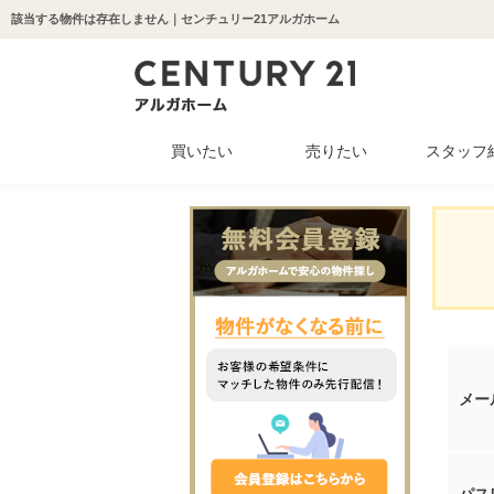
該当する物件は存在しません｜センチュリー21アルガホーム
買いたい
売りたい
スタッフ
中古マンション
新築一戸建て
中古一戸建て
収益物件
土地
メー