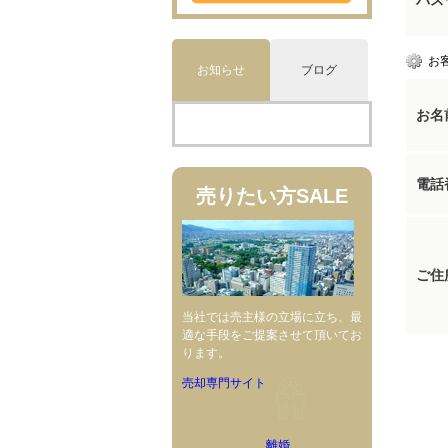
パス
お
お知らせ
ブログ
お名
電話
売りたい方
SALE
ご住
当社では売主様の立場に立ち、最
適な手段をご提案させて頂いてお
ります。
売却専門サイト
離婚