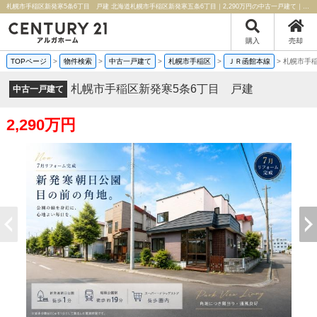
札幌市手稲区新発寒5条6丁目 戸建 北海道札幌市手稲区新発寒五条6丁目｜2,290万円の中古一戸建て｜中古住宅や中古物件情報｜センチュリー21アルガホーム
購入
売却
TOPページ
>
物件検索
>
中古一戸建て
>
札幌市手稲区
>
ＪＲ函館本線
>
札幌市手稲
札幌市手稲区新発寒5条6丁目 戸建
中古一戸建て
2,290万円