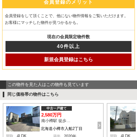
会員登録のメリット
会員登録をして頂くことで、他にない物件情報をご覧いただけます。
お客様にマッチした物件が見つかるかも。
現在の会員限定物件数
40件以上
新規会員登録はこちら
この物件を見た人はこの物件も見ています
同じ価格帯の物件はこちら
中古一戸建て
2,580万円
南小樽駅 徒歩12分
北海道小樽市入船2丁目
4LDK
4LDK
間取
築年
2020年
間取