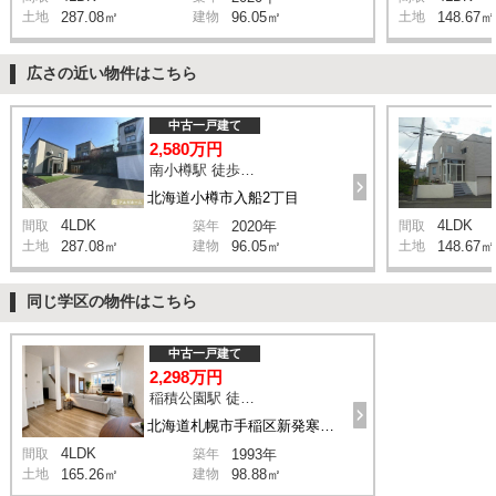
土地
287.08㎡
建物
96.05㎡
土地
148.67㎡
広さの近い物件はこちら
中古一戸建て
2,580万円
南小樽駅 徒歩12分
北海道小樽市入船2丁目
4LDK
4LDK
間取
築年
2020年
間取
土地
287.08㎡
建物
96.05㎡
土地
148.67㎡
同じ学区の物件はこちら
中古一戸建て
2,298万円
稲積公園駅 徒歩22分
北海道札幌市手稲区新発寒六条9丁目
4LDK
間取
築年
1993年
土地
165.26㎡
建物
98.88㎡