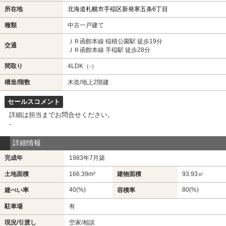
所在地
北海道札幌市手稲区新発寒五条6丁目
種類
中古一戸建て
ＪＲ函館本線 稲積公園駅 徒歩19分
交通
ＪＲ函館本線 手稲駅 徒歩28分
間取り
4LDK（-）
構造/階数
木造/地上2階建
セールスコメント
詳細は担当までお問合せください。
-
詳細情報
完成年
1983年7月築
土地面積
166.39m²
建物面積
93.93㎡
40(%)
80(%)
建ぺい率
容積率
駐車場
有
現況/引渡し
空家/相談