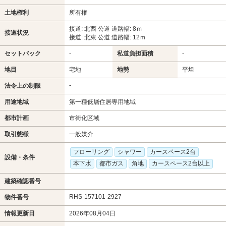
土地権利
所有権
接道: 北西 公道 道路幅: 8ｍ
接道状況
接道: 北東 公道 道路幅: 12ｍ
-
-
セットバック
私道負担面積
地目
宅地
地勢
平坦
-
法令上の制限
用途地域
第一種低層住居専用地域
都市計画
市街化区域
取引態様
一般媒介
フローリング
シャワー
カースペース2台
設備・条件
本下水
都市ガス
角地
カースペース2台以上
建築確認番号
RHS-157101-2927
物件番号
情報更新日
2026年08月04日