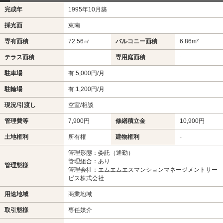
完成年
1995年10月築
採光面
東南
専有面積
72.56㎡
バルコニー面積
6.86m²
-
-
テラス面積
専用庭面積
駐車場
有:5,000円/月
駐輪場
有:1,200円/月
現況/引渡し
空室/相談
管理費等
7,900円
修繕積立金
10,900円
土地権利
所有権
建物権利
-
管理形態：委託（通勤）
管理組合：あり
管理態様
管理会社：エムエムエスマンションマネージメントサー
ビス株式会社
用途地域
商業地域
取引態様
専任媒介