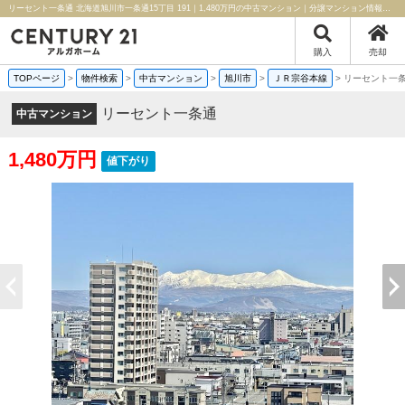
リーセント一条通 北海道旭川市一条通15丁目 191｜1,480万円の中古マンション｜分譲マンション情報｜センチュリー21アルガホーム
購入
売却
TOPページ
>
物件検索
>
中古マンション
>
旭川市
>
ＪＲ宗谷本線
>
リーセント一
リーセント一条通
中古マンション
1,480万円
値下がり