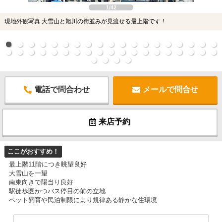
1/42
現地外観写真 大雪山と旭川の街並みが見渡せる最上階です！
電話で問合わせ
メールで問合せ
来店予約
ここがおすすめ！
最上階11階につき眺望良好
大雪山を一望
南東向きで陽当り良好
駅徒歩圏かつバス停目の前の立地
ペット飼育や民泊制限により規律ある静かな住環境