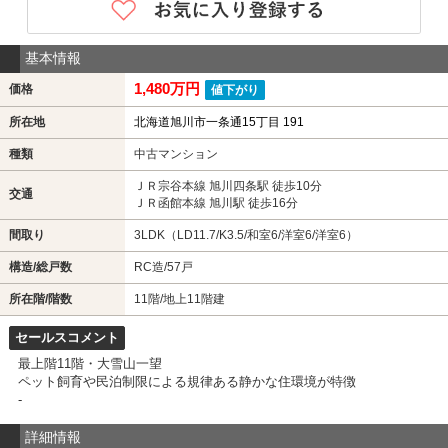
基本情報
1,480万円
価格
値下がり
所在地
北海道旭川市一条通15丁目 191
種類
中古マンション
ＪＲ宗谷本線 旭川四条駅 徒歩10分
交通
ＪＲ函館本線 旭川駅 徒歩16分
間取り
3LDK（LD11.7/K3.5/和室6/洋室6/洋室6）
構造/総戸数
RC造/57戸
所在階/階数
11階/地上11階建
セールスコメント
最上階11階・大雪山一望
ペット飼育や民泊制限による規律ある静かな住環境が特徴
-
詳細情報