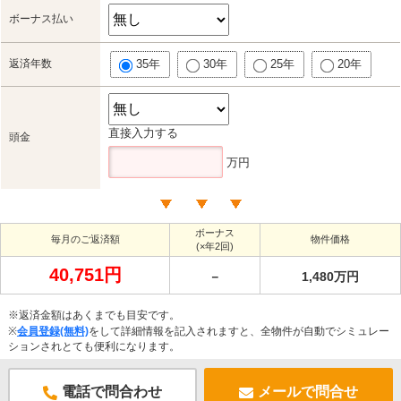
ボーナス払い
返済年数
35年
30年
25年
20年
直接入力する
頭金
万円
ボーナス
毎月のご返済額
物件価格
(×年2回)
40,751円
－
1,480万円
※返済金額はあくまでも目安です。
※
会員登録(無料)
をして詳細情報を記入されますと、全物件が自動でシミュレー
ションされとても便利になります。
電話で問合わせ
メールで問合せ