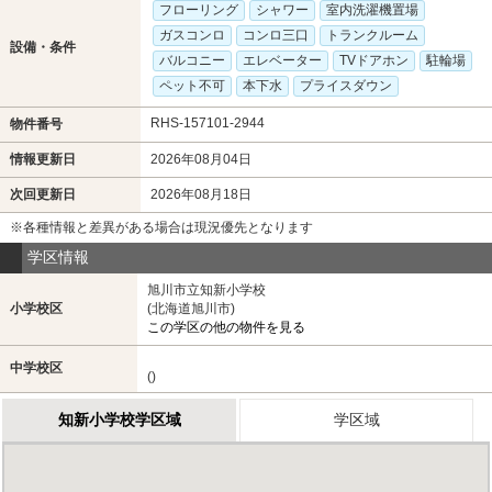
フローリング
シャワー
室内洗濯機置場
ガスコンロ
コンロ三口
トランクルーム
設備・条件
バルコニー
エレベーター
TVドアホン
駐輪場
ペット不可
本下水
プライスダウン
RHS-157101-2944
物件番号
情報更新日
2026年08月04日
次回更新日
2026年08月18日
※各種情報と差異がある場合は現況優先となります
学区情報
旭川市立知新小学校
小学校区
(北海道旭川市)
この学区の他の物件を見る
中学校区
()
知新小学校学区域
学区域