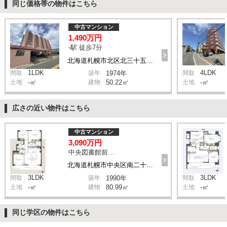
同じ価格帯の物件はこちら
中古マンション
1,490万円
-駅 徒歩7分
北海道札幌市北区北三十五条西6丁目 1-1
1LDK
4LDK
間取
築年
1974年
間取
土地
-㎡
建物
50.22㎡
土地
-㎡
広さの近い物件はこちら
中古マンション
3,090万円
中央図書館前駅 徒歩5分
北海道札幌市中央区南二十三条西12丁目 1-3
3LDK
3LDK
間取
築年
1990年
間取
土地
-㎡
建物
80.99㎡
土地
-㎡
同じ学区の物件はこちら