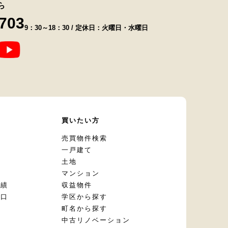
ら
8703
9：30～18：30 / 定休日：火曜日・水曜日
て
買いたい方
却
売買物件検索
一戸建て
土地
マンション
実績
収益物件
窓口
学区から探す
頼
町名から探す
定
中古リノベーション