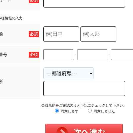
ワード
客様情報の入力
前
必須
-
-
番号
必須
所
会員規約をご確認のうえ下記にチェックして下さい。
同意します
同意しません