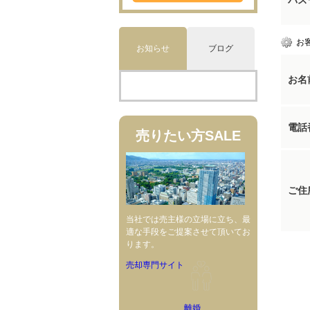
パス
お
お知らせ
ブログ
お名
電話
売りたい方
SALE
ご住
当社では売主様の立場に立ち、最
適な手段をご提案させて頂いてお
ります。
売却専門サイト
離婚