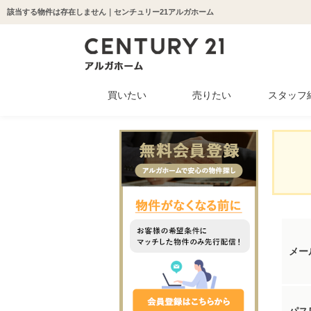
該当する物件は存在しません｜センチュリー21アルガホーム
買いたい
売りたい
スタッフ
中古マンション
新築一戸建て
中古一戸建て
収益物件
土地
メー