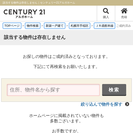
該当する物件は存在しません｜センチュリー21アルガホーム
購入
売却
TOPページ
>
物件検索
>
新築一戸建て
>
札幌市手稲区
>
ＪＲ函館本線
ご成約済み
該当する物件は存在しません
お探しの物件はご成約済みとなっております。
下記にて再検索をお願いたします。
絞り込んで物件を探す
ホームページに掲載されていない物件も
多数ございます。
お手数ですが、