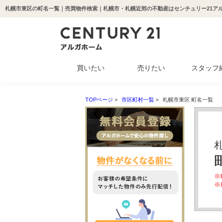
札幌市東区の町名一覧｜売買物件検索｜札幌市・札幌近郊の不動産はセンチュリー21ア
買いたい
売りたい
スタッフ
中古マンション
新築一戸建て
中古一戸建て
収益物件
土地
TOPページ
>
市区町村一覧
>
札幌市東区 町名一覧
※
※