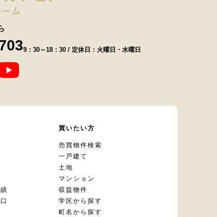
ら
8703
9：30～18：30 / 定休日：火曜日・水曜日
て
買いたい方
却
売買物件検索
一戸建て
土地
マンション
実績
収益物件
窓口
学区から探す
頼
町名から探す