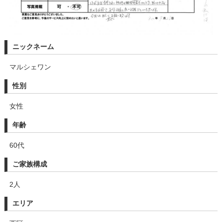
ニックネーム
マルシェワン
性別
女性
年齢
60代
ご家族構成
2人
エリア