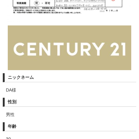
ニックネーム
DA様
性別
男性
年齢
30