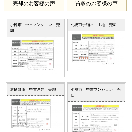
売却のお客様の声
買取のお客様の声
売った後も
早く
高く
秘密に
住み続けたい
売りたい
売りたい
売りたい
小樽市 中古マンション 売
札幌市手稲区 土地 売却
却
スタッフ紹介
会社概要
来店予約
お問い合わせ
富良野市 中古戸建 売却
小樽市 中古マンション 売
却