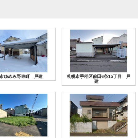
別市ゆめみ野東町 戸建
札幌市手稲区前田6条15丁目 戸
建