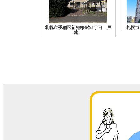
札幌市手稲区新発寒6条8丁目 戸
札幌市
建