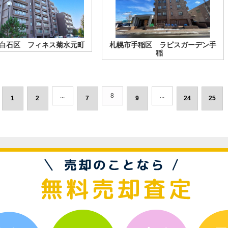
白石区 フィネス菊水元町
札幌市手稲区 ラピスガーデン手
稲
...
8
...
1
2
7
9
24
25