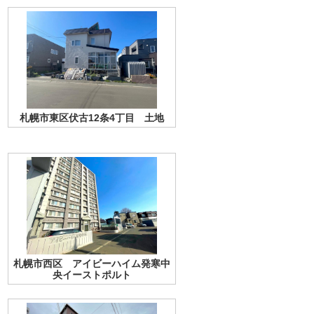
札幌市東区伏古12条4丁目 土地
札幌市西区 アイビーハイム発寒中
央イーストポルト