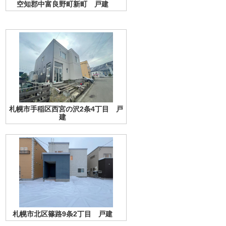
空知郡中富良野町新町 戸建
札幌市手稲区西宮の沢2条4丁目 戸
建
札幌市北区篠路9条2丁目 戸建