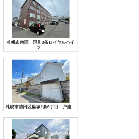
札幌市南区 澄川3条ロイヤルハイ
ツ
札幌市清田区里塚2条6丁目 戸建