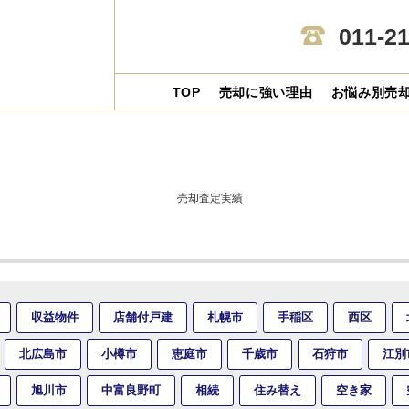
011-2
TOP
売却に強い理由
お悩み別売
売却査定実績
収益物件
店舗付戸建
札幌市
手稲区
西区
北広島市
小樽市
恵庭市
千歳市
石狩市
江別
旭川市
中富良野町
相続
住み替え
空き家