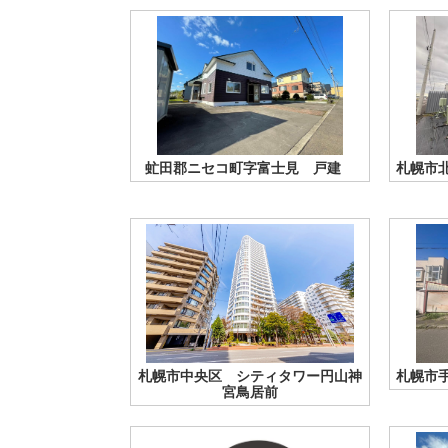
虻田郡ニセコ町字富士見 戸建
札幌市
札幌市中央区 シティタワー円山神
札幌市
宮鳥居前