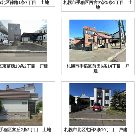
市北区篠路1条7丁目 土地
札幌市手稲区西宮の沢5条1丁目 土
地
区東苗穂13条2丁目 戸建
札幌市手稲区前田6条14丁目 戸
建
手稲区富丘2条2丁目 土地
札幌市北区屯田8条10丁目 戸建