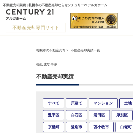
不動産売却実績 | 札幌市の不動産売却ならセンチュリー21アルガホーム
不動産売却専門サイト
札幌市の不動産売却
>
不動産売却実績一覧
売却成功事例
不動産売却実績
すべて
戸建て
マンション
土地
豊平区
白石区
清田区
厚別区
京極町
登別市
苫小牧市
白老町